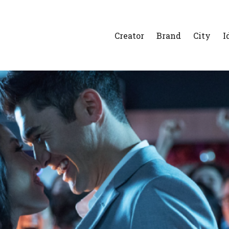
Creator
Brand
City
I