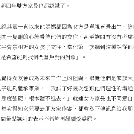
一起四年雙方家長也都認識了。
氣說其實一直以來他媽媽都因為女方是單親背景出生，這
眼閉一隻眼的心態看待他們的交往，甚至詢問有沒有考慮
家平背景相近的女孩子交往，當他第一次聽到這種話從他
還是希望能夠找個門當戶對的對象」。
也覺得女友會成為未來工作上的阻礙，畢竟他們是家族大
兒子能夠繼承家業，「我試了好幾次想跟他們理性的溝通
、態度強硬，根本聽不進去。」就連女方家長也不同意自
，每次得知女兒要去朋友家作客，都會私下傳訊息給我朋
行間帶點諷刺的表示不希望再繼續受委屈。