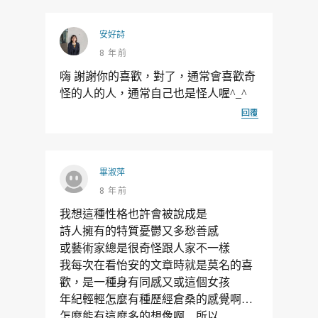
安好詩
8 年前
嗨 謝謝你的喜歡，對了，通常會喜歡奇
怪的人的人，通常自己也是怪人喔^_^
回覆
畢淑萍
8 年前
我想這種性格也許會被說成是
詩人擁有的特質憂鬱又多愁善感
或藝術家總是很奇怪跟人家不一樣
我每次在看怡安的文章時就是莫名的喜
歡，是一種身有同感又或這個女孩
年紀輕輕怎麼有種歷經倉桑的感覺啊…
怎麼能有這麼多的想像啊…所以……