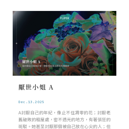
厭世小姐 A
Dec.13.2025
A討厭自己的年紀，像止不住凋零的花；討厭老
舊破敗的租屋處，密不透光的地方，有著張狂的
斑駁。她甚至討厭那個被自己放在心尖的人；但