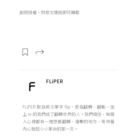
創用授權，附原文連結即可轉載
FLiPER
FLiPER 取自英文單字 flip，意指翻轉、翻動，加
上 er 的我們成了翻轉世界的人。我們相信，每個
人心裡都有一塊想要翻轉、撞擊的地方，等待著
內心發起小小革命的那一天。