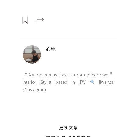
心地
“ A woman must have a room of her own. ”
Interior Stylist based in TW
liwen.tai
@instagram
更多文章