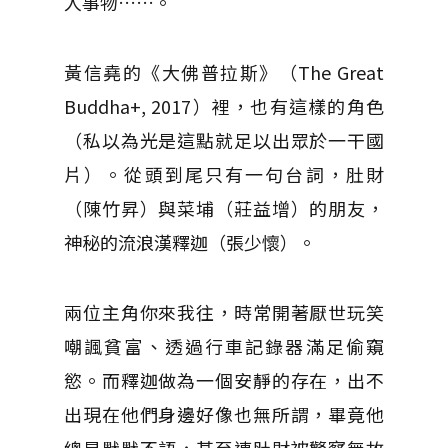
人事物……。
黃信堯的《大佛普拉斯》（The Great
Buddha+, 2017）裡，也有這樣的角色
（私以為光是這點就足以出眾於一干國
片）。從頭到尾只有一句台詞，肚財
（陳竹昇）與菜埔（莊益增）的朋友，
神秘的流浪漢釋迦（張少懷）。
兩位主角你來我往，時常開著厭世玩笑
嘲諷貧富、透過行車記錄器滿足偷窺
慾。而釋迦做為一個安靜的存在，出不
出現在他們身邊好像也無所謂，畢竟他