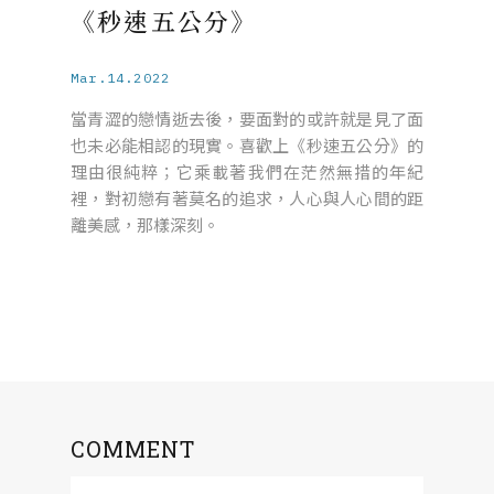
《秒速五公分》
Mar.14.2022
當青澀的戀情逝去後，要面對的或許就是見了面
也未必能相認的現實。喜歡上《秒速五公分》的
理由很純粹；它乘載著我們在茫然無措的年紀
裡，對初戀有著莫名的追求，人心與人心間的距
離美感，那樣深刻。
COMMENT