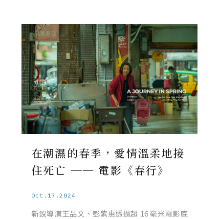
在潮濕的春季，愛情溫柔地接
住死亡 ── 電影《春行》
Oct.17.2024
新銳導演王品文、彭紫惠透過超 16 毫米電影底