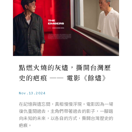
點燃火燒的灰燼，撕開台灣歷
史的疤痕 ── 電影《餘燼》
Nov.13.2024
在記憶與遺忘間，真相慢慢浮現。電影因為一場
復仇重閱過去，主角們帶著過去的影子，一腳踏
向未知的未來，以各自的方式，撕開台灣歷史的
疤痕。