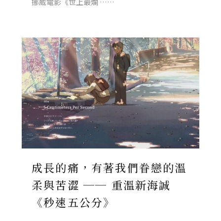
挪威電影《世上最爛 ……
成長的痛，有著我們眷戀的溫
柔與苦澀 ── 重溫新海誠
《秒速五公分》