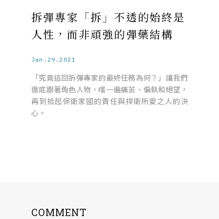
拆彈專家「拆」不透的始終是
人性，而非頑強的彈藥結構
Jan.29.2021
「究竟這回拆彈專家的最終任務為何？」讓我們
徹底跟著角色人物，嚐一遍痛苦、偏執和絕望，
再到拾起保衛家國的責任與捍衛所愛之人的決
心。
COMMENT