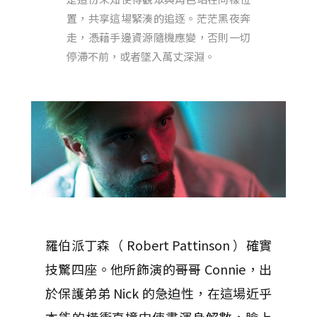
置，共享這場緊湊的追逐。茫茫黑夜奔
走，憑藉手邊資源隨機應變，否則一切
停滯不前，或者墜入萬丈深淵。
羅伯派丁森（ Robert Pattinson ）確實
技驚四座。他所飾演的哥哥 Connie，出
於保護弟弟 Nick 的急迫性，在這場近乎