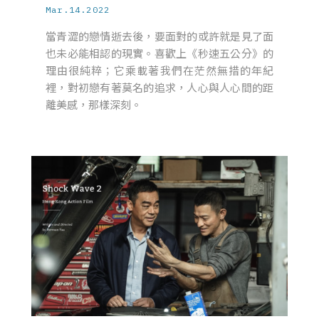
Mar.14.2022
當青澀的戀情逝去後，要面對的或許就是見了面
也未必能相認的現實。喜歡上《秒速五公分》的
理由很純粹；它乘載著我們在茫然無措的年紀
裡，對初戀有著莫名的追求，人心與人心間的距
離美感，那樣深刻。