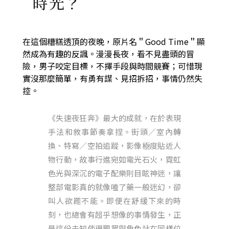
時光？
在這個糟糕透頂的夜晚，原片名＂Good Time＂顯
然成為有趣的反諷。漫漫長夜，看不見盡頭的冒
險，男子咬定目標，不擇手段與時間競賽；可惜現
實沒那麼簡單，有勇有謀、見招拆招，事情仍然失
控。
《失速夜狂奔》最大的成就，在於表現
手法和敘事節奏拿捏。街頭／室內轉
換、特寫／空拍追蹤，影像極度貼近人
物行動，故事行進宛如電光石火，霓虹
色光與深沉的電子配樂則目眩神迷，讓
整部電影真的就像嗑了藥一般迷幻，卻
叫人欲罷不能。即便在舒緩下來的時
刻，也總會有超乎想像的事情發生，正
是這份未知使得觀眾與角色站在同樣位