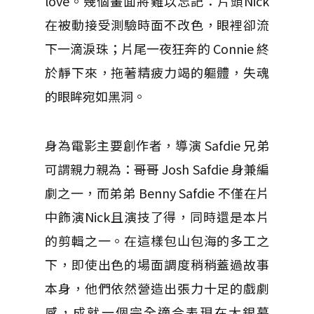
love。幾個畫面將難以忘記：片頭Nick
在被動接受測驗時面不改色，眼裡卻流
下一滴淚珠；片尾一夜狂奔的 Connie 終
於靜下來，拖著精疲力竭的軀體，失魂
的眼眸宛如黑洞。
身為電影主要創作者，導演 Safdie 兄弟
可謂親力親為：哥哥 Josh Safdie 身兼編
劇之一，而弟弟 Benny Safdie 不僅在片
中飾演Nick且演技了得，同時還是本片
的剪輯之一。在這樣包山包海的多工之
下，即使出色的場面調度稍稍蓋過故事
本身，他們依然營造出張力十足的戲劇
感，成就一個完全適合表現在大銀幕