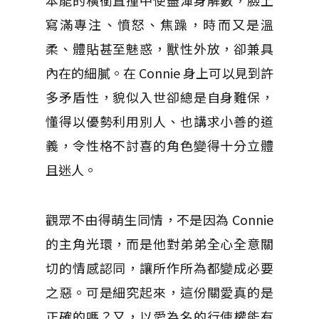
本能的橫衝直撞中使盡渾身解數，臉上
寫滿專注、憤怒、焦躁，時而又是溫
柔、體貼甚至魅惑，獸性外放，卻兼具
內在的細膩。在 Connie 身上可以見到許
多矛盾性，貌似入世卻總是自身難保，
懂得以優勢利用別人、也講求小善的道
義，令性格不討喜的角色變得十分立體
且迷人。
觀眾不由得萌生同情，不是因為 Connie
的主角光環，而是他對弟弟全心全意關
切的情感認同，讓所作所為都變成必要
之惡。可是細究起來，這份關愛真的是
正確的嗎？又，以愛為名的行使權能有