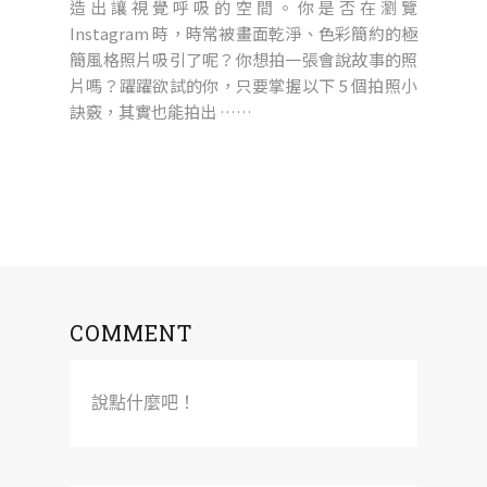
造出讓視覺呼吸的空間。你是否在瀏覽
Instagram 時，時常被畫面乾淨、色彩簡約的極
簡風格照片吸引了呢？你想拍一張會說故事的照
片嗎？躍躍欲試的你，只要掌握以下 5 個拍照小
訣竅，其實也能拍出 ……
COMMENT
說點什麼吧！