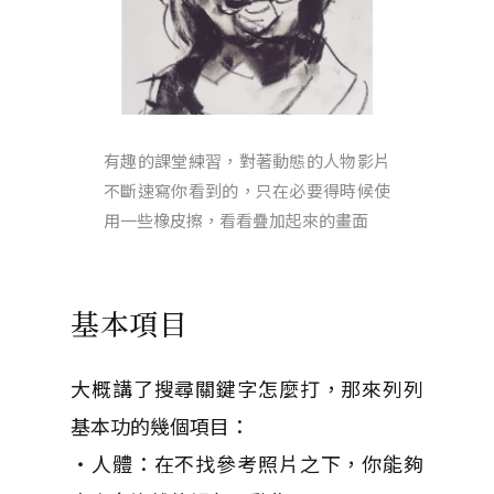
有趣的課堂練習，對著動態的人物影片
不斷速寫你看到的，只在必要得時候使
用一些橡皮擦，看看疊加起來的畫面
基本項目
大概講了搜尋關鍵字怎麼打，那來列列
基本功的幾個項目：
・人體：在不找參考照片之下，你能夠