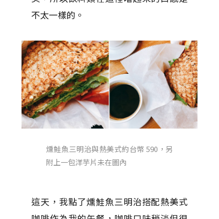
不太一樣的。
燻鮭魚三明治與熱美式約台幣 590，另
附上一包洋芋片未在圖內
這天，我點了燻鮭魚三明治搭配熱美式
咖啡作為我的午餐，咖啡口味稍淡但很