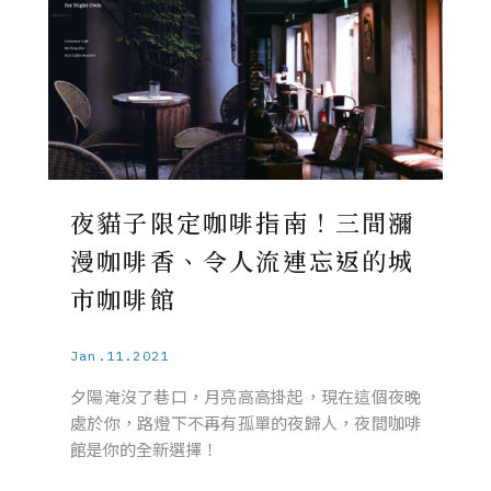
夜貓子限定咖啡指南！三間瀰
漫咖啡香、令人流連忘返的城
市咖啡館
Jan.11.2021
夕陽淹沒了巷口，月亮高高掛起，現在這個夜晚
處於你，路燈下不再有孤單的夜歸人，夜間咖啡
館是你的全新選擇！