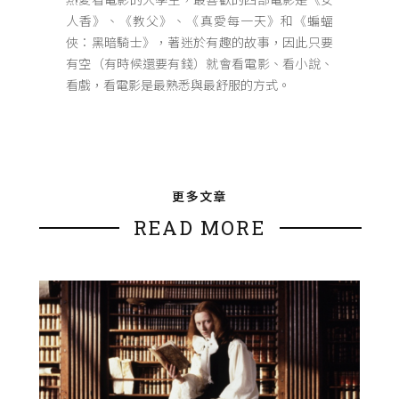
人香》、《教父》、《真愛每一天》和《蝙蝠
俠：黑暗騎士》，著迷於有趣的故事，因此只要
有空（有時候還要有錢）就會看電影、看小說、
看戲，看電影是最熟悉與最舒服的方式。
更多文章
READ MORE