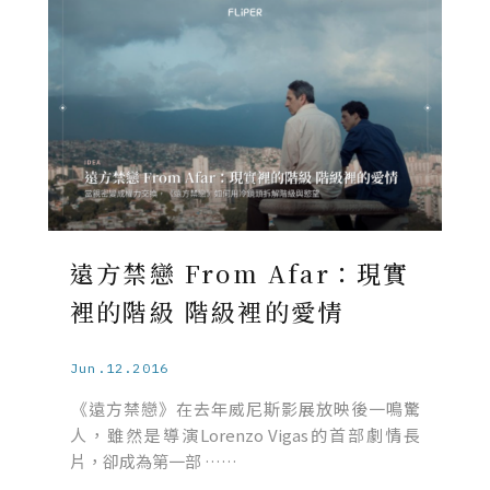
遠方禁戀 From Afar：現實
裡的階級 階級裡的愛情
Jun.12.2016
​《遠方禁戀》在去年威尼斯影展放映後一鳴驚
人，雖然是導演Lorenzo Vigas的首部劇情長
片，卻成為第一部 ……