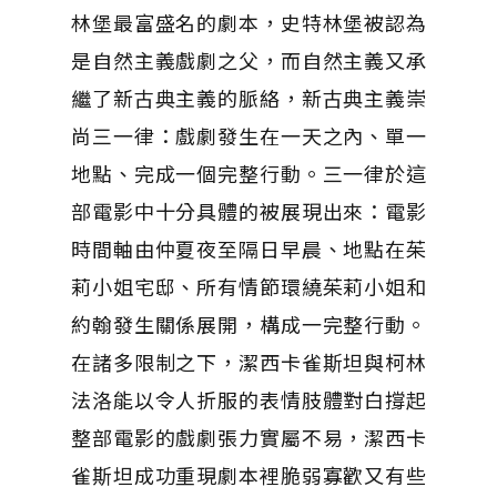
林堡最富盛名的劇本，史特林堡被認為
是自然主義戲劇之父，而自然主義又承
繼了新古典主義的脈絡，新古典主義崇
尚三一律：戲劇發生在一天之內、單一
地點、完成一個完整行動。三一律於這
部電影中十分具體的被展現出來：電影
時間軸由仲夏夜至隔日早晨、地點在茱
莉小姐宅邸、所有情節環繞茱莉小姐和
約翰發生關係展開，構成一完整行動。
在諸多限制之下，潔西卡雀斯坦與柯林
法洛能以令人折服的表情肢體對白撐起
整部電影的戲劇張力實屬不易，潔西卡
雀斯坦成功重現劇本裡脆弱寡歡又有些