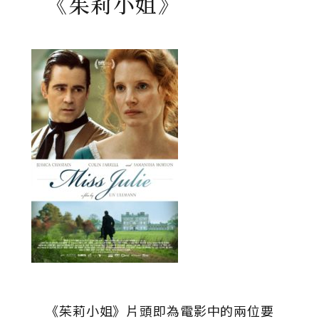
《茱莉小姐》
《茱莉小姐》片頭即為電影中的兩位要