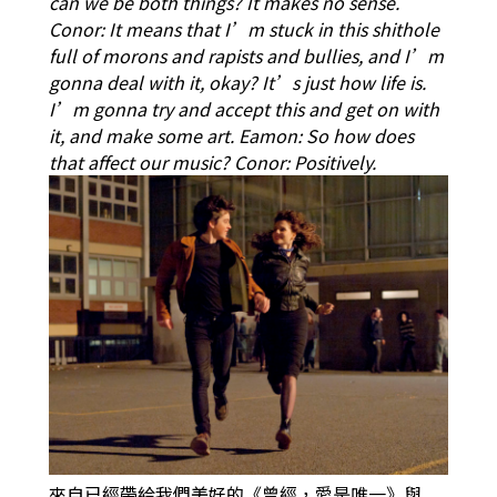
can we be both things? It makes no sense.
Conor: It means that I’m stuck in this shithole
full of morons and rapists and bullies, and I’m
gonna deal with it, okay? It’s just how life is.
I’m gonna try and accept this and get on with
it, and make some art.
Eamon: So how does
that affect our music?
Conor: Positively.
來自已經帶給我們美好的《曾經，愛是唯一》與