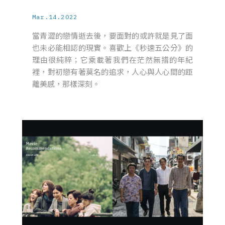
Mar.14.2022
當青澀的戀情逝去後，要面對的或許就是見了面
也未必能相認的現實。喜歡上《秒速五公分》的
理由很純粹；它乘載著我們在茫然無措的年紀
裡，對初戀有著莫名的追求，人心與人心間的距
離美感，那樣深刻。