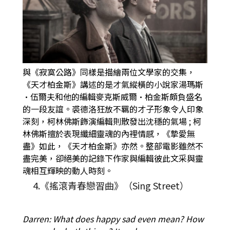
與《寂寞公路》同樣是描繪兩位文學家的交集，
《天才柏金斯》講述的是才氣縱橫的小說家湯瑪斯
·伍爾夫和他的編輯麥克斯威爾·柏金斯頗負盛名
的一段友誼。裘德洛狂放不羈的才子形象令人印象
深刻，柯林佛斯飾演編輯則散發出沈穩的氣場 ; 柯
林佛斯擅於表現纖細靈魂的內裡情感，《摯愛無
盡》如此，《天才柏金斯》亦然。整部電影雖然不
盡完美，卻絕美的記錄下作家與編輯彼此文采與靈
魂相互輝映的動人時刻。
4.《搖滾青春戀習曲》（Sing Street）
Darren: What does happy sad even mean? How