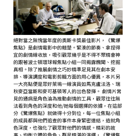
絕對當之無愧當年度的奧斯卡獎最佳影片，《驚爆
焦點》是劇情電影中的翹楚。緊湊的節奏、拿捏得
宜的劇情線收放，吸引觀眾幾乎是不得不聚精會神
的跟著波士頓環球報焦點小組一同揭露醜聞、挖掘
真相。除了推展劇情之巧妙精準足見其在劇本安
排、導演調度和電影剪輯方面的用心優異，本片另
一大亮點便是眾好萊塢一線演員如馬克盧法洛、瑞
秋麥亞當斯和麥可基頓等人的出色發揮。 劇情片常
見的通病是角色淪為推動劇情的工具，觀眾往往無
法看到角色的深度和他/她每個選擇的依據，在這部
分《驚爆焦點》就做得十分到位，每一位焦點小組
的成員都與他們追查的事件本身緊密連結，造就角
色深度，也強化了觀眾對他們的情感。精彩的故
事、均衡立體的角色、群星精湛的演繹，《驚爆焦