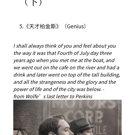
（下）
5.《天才柏金斯》（Genius）
I shall always think of you and feel about you
the way it was that Fourth of July day three
years ago when you met me at the boat, and
we went out on the cafe on the river and had a
drink and later went on top of the tall building,
and all the strangeness and the glory and the
power of life and of the city was below.
-
from Wolfe’s last letter to Perkins