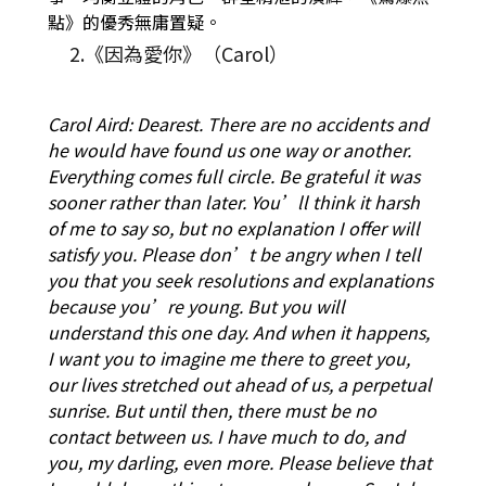
點》的優秀無庸置疑。
2.《因為愛你》（Carol）
Carol Aird: Dearest. There are no accidents and
he would have found us one way or another.
Everything comes full circle. Be grateful it was
sooner rather than later. You’ll think it harsh
of me to say so, but no explanation I offer will
satisfy you. Please don’t be angry when I tell
you that you seek resolutions and explanations
because you’re young. But you will
understand this one day. And when it happens,
I want you to imagine me there to greet you,
our lives stretched out ahead of us, a perpetual
sunrise. But until then, there must be no
contact between us. I have much to do, and
you, my darling, even more. Please believe that