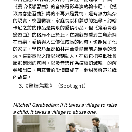
《曼哈頓戀習曲》的音樂電影導演約翰卡尼，《搖
滾青春戀習曲》講的不再只是愛情，還有無力無奈
的現實、校園霸凌、家庭情感和夢想的追尋。約翰
卡尼之前的作品是雋永的愛情小品，但《搖滾青春
戀習曲》的格局不止於此，它讓觀眾看到主角康納
在音樂、愛情與人生價值成長的同時，也照見了他
的家庭、學校乃至都柏林甚至愛爾蘭前途無明的景
況。這部電影之所以深刻動人，在於它把整個社會
壓抑鬱悶的氛圍，以及音樂作為這種幻滅唯一的解
藥和出口，用寫實的愛情串成了一個甜美酸楚並織
的故事。
3.《驚爆焦點》（Spotlight）
Mitchell Garabedian: If it takes a village to raise
a child, it takes a village to abuse one.