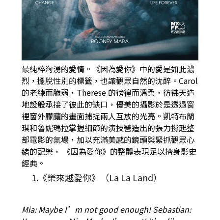
最純粹洶湧的愛情。《因為愛你》中的愛是如此濃
烈，擺脫性別的標籤，也讓觀眾自然的沈醉。Carol
的老練而脆弱，Therese 的徬徨而溫柔，彷彿天造
地設般承接了彼此的缺口，優美的攝影於是透過窗
裡窗外朦朧的畫面捕捉兩人互放的光亮。凱特布蘭
琪和魯妮瑪拉掌握細節的演技營造出的張力撐起整
部電影的氣場，加以充滿美感的鏡頭與緊抓觀眾心
緒的配樂， 《因為愛你》的整體表現足以擠身影史
經典。
1.《樂來越愛你》（La La Land）
Mia: Maybe I’m not good enough! Sebastian: