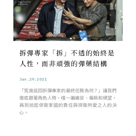
拆彈專家「拆」不透的始終是
人性，而非頑強的彈藥結構
Jan.29.2021
「究竟這回拆彈專家的最終任務為何？」讓我們
徹底跟著角色人物，嚐一遍痛苦、偏執和絕望，
再到拾起保衛家國的責任與捍衛所愛之人的決
心。