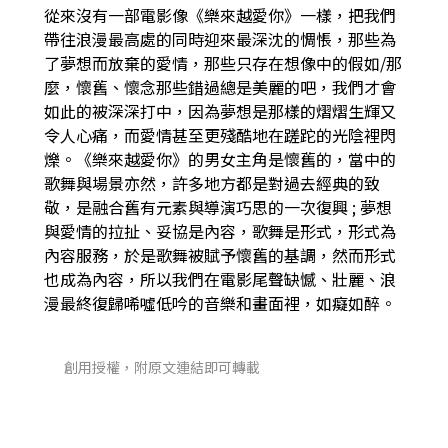
從來沒有一部電影像《樂來越愛你》一樣，把我們
帶往浪漫最高處的同時迎來最深沈的惆悵，那些為
了夢想而放棄的愛情，那些只存在想像中的假如/那
麼，懷舊、懷念那些錯過總是美麗的吧，我們才會
如此的被深深打中，因為夢想是那樣的熠熠生輝又
令人心痛，而愛情甚至更殘酷地在蹉跎的光陰裡閃
爍。《樂來越愛你》的男女主角是懷舊的，當中的
歌舞與場景亦然，許多地方都是對過去經典的致
敬，是融合舊有元素與導演巧思的一次復興 ; 夢想
與愛情的拉扯、妥協是內容，歌舞是形式，形式為
內容服務，於是歌舞被賦予懷舊的基調，然而形式
也成為內容，所以我們在電影尾聲缺憾、壯麗、浪
漫最終復歸唏噓低吟的音樂和畫面裡，如癡如醉。
創用授權，附原文連結即可轉載