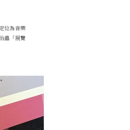
展定位為音樂
治蟲「展覽