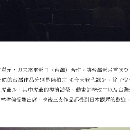
作單元，與未來電影日（台灣）合作。讓台灣影片首次登
上映的台灣作品分別是陳柏宗 ≪今天我代課≫、徐子悅
≪虎爺≫，其中虎爺的導演潘瑩、動畫師枋玟宇以及台灣
長林瑋倫受邀出席，映後三支作品都受到日本觀眾的歡迎