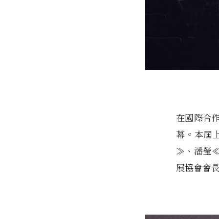
在國際合
幕。本屆
≫、潘瑩
展協會會