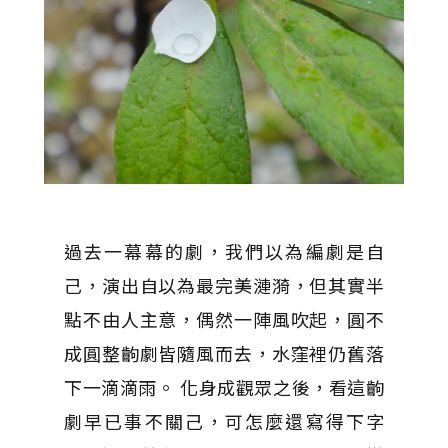
過去一幕幕的劇，我們以為編劇是自
己，演出自以為最完美漣漪，但其實半
點不由人主意，偶然一陣風吹起，圓不
成圓整齣劇皆隨風而去，水窪裡仍舊落
下一滴滴雨。 化身成觀眾之後，看這齣
劇早已事不關己，可怎麼還寫得下字