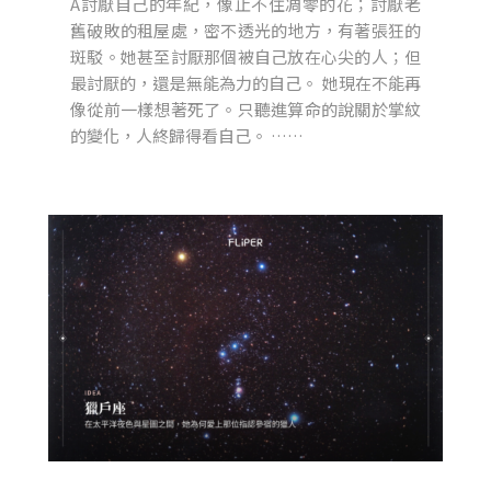
A討厭自己的年紀，像止不住凋零的花；討厭老
舊破敗的租屋處，密不透光的地方，有著張狂的
斑駁。她甚至討厭那個被自己放在心尖的人；但
最討厭的，還是無能為力的自己。 她現在不能再
像從前一樣想著死了。只聽進算命的說關於掌紋
的變化，人終歸得看自己。 ……