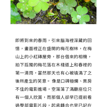
即將到來的春雨，引來腦海裡深藏的回
憶，畫面裡正在盛開的梅花樹林，在梅
山上的小紅磚屋旁，那台借來的相機，
拍下孤獨的梅花落在木棧道上和春裡的
第一滴雨，當然那天也有心被填滿了之
後所產生的笑意。 像是口碑極爛、票房
不佳的電影進場，空蕩蕩了滿廳座位只
有一個人欣賞，而那個人卻早已提前看
過整部電影片段，起承轉合也早已記在