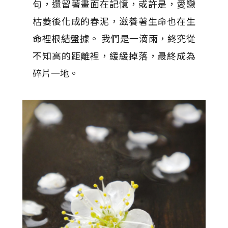
句，還留著畫面在記憶，或許是，愛戀
枯萎後化成的春泥，滋養著生命也在生
命裡根結盤據。 我們是一滴雨，終究從
不知高的距離裡，緩緩掉落，最終成為
碎片一地。