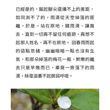
已經是的，踮起腳尖還搆不上的差距，
如同測不了的，雨滴從天空掉落的距
離，於是，站在原地，隨雨滴、讓風
去、直到一切再不留任何痕跡，再想不
起那人姓名，再不在原地。 因春雨而起
的這點思緒，幽幽暗暗一點也沒有生
氣，和那朵掉落的梅花一般，鮮嫩的離
去只是早晚而已，畢竟一旁落下的雨
滴，絲毫滋養不起孱弱呼吸。