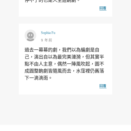
停不了的也是人生這齣劇。
回覆
Sophia Fu
9 年前
過去一幕幕的劇，我們以為編劇是自
己，演出自以為最完美漣漪，但其實半
點不由人主意，偶然一陣風吹起，圓不
成圓整齣劇皆隨風而去，水窪裡仍舊落
下一滴滴雨。
回覆