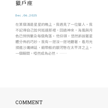
獵戶座
Dec.06.2025
在某個滿是星星的晚上，我遇見了一位獵人。我
不記得自己如何抵達那裡，回過神來，海風與月
色已悄悄暈染每個角落。 他仰頭，悠然訴說著星
體分佈的巧妙。我有一搭沒一搭地聽著，看月光
揉進沙灘綿延，緞帶般的銀河懸在太平洋之上。
一個瞬間，啞然成為必然， ……
COMMENT