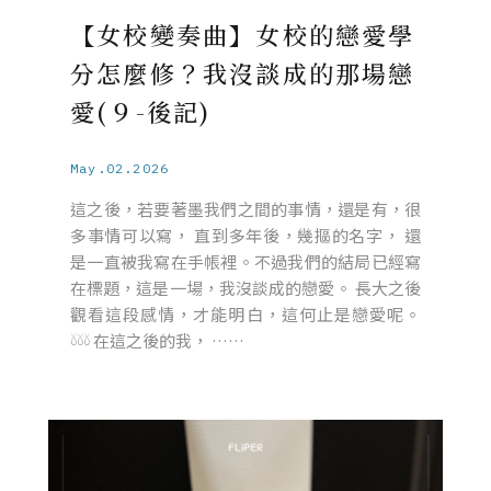
【女校變奏曲】女校的戀愛學
分怎麼修？我沒談成的那場戀
愛(９-後記)
May.02.2026
這之後，若要著墨我們之間的事情，還是有，很
多事情可以寫， 直到多年後，幾摳的名字， 還
是一直被我寫在手帳裡。不過我們的結局已經寫
在標題，這是一場，我沒談成的戀愛。 長大之後
觀看這段感情，才能明白，這何止是戀愛呢。
𓍱𓍱𓍱 在這之後的我， ……