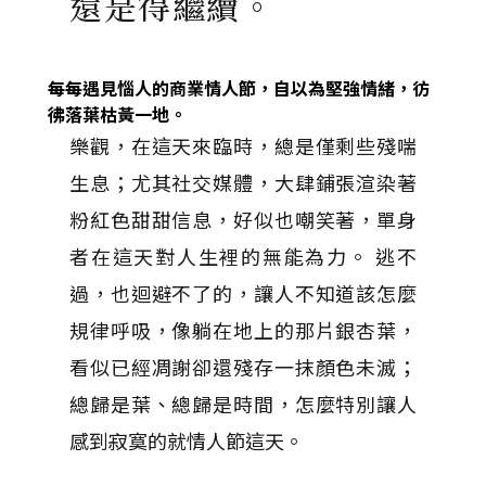
還是得繼續。
每每遇見惱人的商業情人節，自以為堅強情緒，彷
彿落葉枯黃一地。
樂觀，在這天來臨時，總是僅剩些殘喘
生息；尤其社交媒體，大肆鋪張渲染著
粉紅色甜甜信息，好似也嘲笑著，單身
者在這天對人生裡的無能為力。 逃不
過，也迴避不了的，讓人不知道該怎麼
規律呼吸，像躺在地上的那片銀杏葉，
看似已經凋謝卻還殘存一抹顏色未滅；
總歸是葉、總歸是時間，怎麼特別讓人
感到寂寞的就情人節這天。