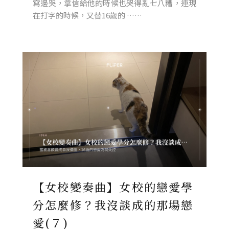
寫邊哭，拿信給他的時候也哭得亂七八糟，連現
在打字的時候，又替16歲的 ……
【女校變奏曲】女校的戀愛學
分怎麼修？我沒談成的那場戀
愛(７)