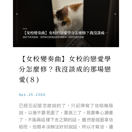
【女校變奏曲】女校的戀愛學
分怎麼修？我沒談成的那場戀
愛(８)
Apr.25.2026
已經忘記是怎麼說的了，只記得寫了信給幾摳
說，以後不要見面了，要高三了，我要專心讀書
了，不能再這樣下去之類的話。 雖然是碰面拿信
給他，但根本沒辦法好好說話，所以才寫信，邊