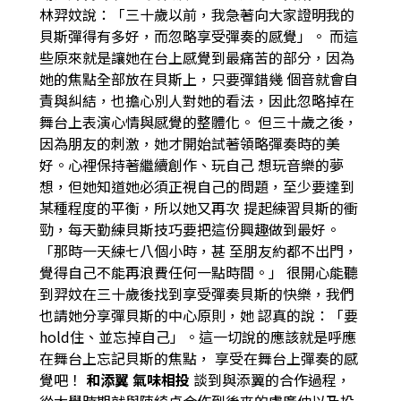
林羿妏說：「三十歲以前，我急著向大家證明我的
貝斯彈得有多好，而忽略享受彈奏的感覺」。
而這
些原來就是讓她在台上感覺到最痛苦的部分，因為
她的焦點全部放在貝斯上，只要彈錯幾
個音就會自
責與糾結，也擔心別人對她的看法，因此忽略掉在
舞台上表演心情與感覺的整體化。
但三十歲之後，
因為朋友的刺激，她才開始試著領略彈奏時的美
好。心裡保持著繼續創作、玩自己
想玩音樂的夢
想，但她知道她必須正視自己的問題，至少要達到
某種程度的平衡，所以她又再次
提起練習貝斯的衝
勁，每天勤練貝斯技巧要把這份興趣做到最好。
「那時一天練七八個小時，甚
至朋友約都不出門，
覺得自己不能再浪費任何一點時間。」
很開心能聽
到羿妏在三十歲後找到享受彈奏貝斯的快樂，我們
也請她分享彈貝斯的中心原則，她
認真的說：「要
hold住、並忘掉自己」。這一切說的應該就是呼應
在舞台上忘記貝斯的焦點，
享受在舞台上彈奏的感
覺吧！
和添翼 氣味相投
談到與添翼的合作過程，
從大學時期就與陳綺貞合作到後來的盧廣仲以及投