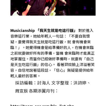
Musicianship 「我天生就是吃這行飯」
對於進入
音樂這行業，她給年輕人一句話：「不要自我懷
疑，要覺得我天生就是吃這行飯，就
會有機會來
臨！」。她覺得機會是給準備好的人，在機會來臨
之前就要做好所有的準備，當機
會來臨時才能真正
地掌握住。而當你已經做好準備時，就要有「自己
是天生吃這行飯」的信心。
看著羿妏臉上洋溢著笑
容，自信地說著這段話，「信心」無疑是提供給年
輕人最好的答案。
採訪編輯：討海人 文字整理：洪詩婷、
周宣辰 各期添翼月刊：
http://team-ear.com/bla_list.php