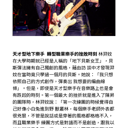
天才型地下樂手
轉型職業樂手的挫敗時刻
林羿妏
在大學時期就已經是人稱的「地下貝斯女王」，貝
斯彈法擁有自己獨創的風格，藉由訪
談中才發現羿
妏在當時竟只學過一個月的貝斯。她說：「我只想
依照自己的方式創作，彈奏出
我想要的編曲線
條」。但是，即使是天才型樂手在音樂路上也是會
有跌跤的時刻。第一個最大
的挫折就是進入了陳昇
的團隊時，林羿妏說：「第一次練團的時候覺得自
己好像小白兔進到野
獸叢林，每個樂手老師外表都
很兇狠，不管是說話或是穿著的風格都格格不入，
而且職業樂手
練團方式是對譜而不是創造，跟我以