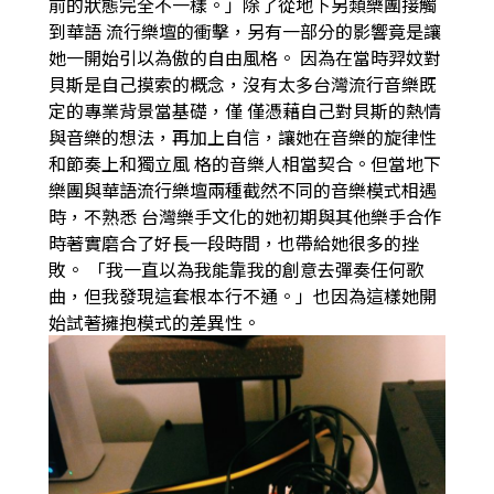
前的狀態完全不一樣。」除了從地下另類樂團接觸
到華語
流行樂壇的衝擊，另有一部分的影響竟是讓
她一開始引以為傲的自由風格。
因為在當時羿妏對
貝斯是自己摸索的概念，沒有太多台灣流行音樂既
定的專業背景當基礎，僅
僅憑藉自己對貝斯的熱情
與音樂的想法，再加上自信，讓她在音樂的旋律性
和節奏上和獨立風
格的音樂人相當契合。但當地下
樂團與華語流行樂壇兩種截然不同的音樂模式相遇
時，不熟悉
台灣樂手文化的她初期與其他樂手合作
時著實磨合了好長一段時間，也帶給她很多的挫
敗。
「我一直以為我能靠我的創意去彈奏任何歌
曲，但我發現這套根本行不通。」也因為這樣她開
始試著擁抱模式的差異性。