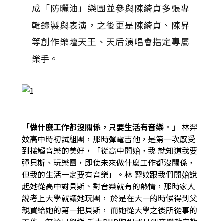
成「防曬油」樂團並參與陳綺貞多張專
輯錄製與表演，之後更是陳綺貞、陳昇
等創作樂壇天王、天后演唱會指定專屬
樂手。
「
做什麼工作都沒關係，只要生活有音樂。」
林羿
妏高中時初試組團，那時彈電吉他，是第一次感受
到接觸音樂的美好，「從高中開始，我
就知道我要
彈貝斯、玩樂團，即使未來做什麼工作都沒關係，
但我的生活一定要有音樂」。林
羿妏跟我們開始說
起她從高中對貝斯、對音樂就有的熱情，那時家人
說考上大學就讓她玩團，
於是在大一的時候得到父
親買給她的第一把貝斯， 而她從大學之後所從事的