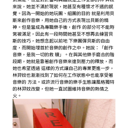
來說，她並不滿於現狀，她甚至有種懷才不遇的感
覺。因為一開始的她玩團、組團的目的
就是利用貝
斯來創作音樂，用她自己的方式表現出貝斯的精
神。但是當成為專職樂手後，創作
的部分可不能時
常被滿足，因此有一段時間她甚至不想再去練習貝
斯的技巧，她想念起以前地
下樂團彈貝斯的自由
度，而開始埋首於音樂的創作之中。她說：「創作
音樂，是我一切的救
贖」。在與其他樂手磨合的階
段期，她就是靠著創作音樂來達到壓力的釋放，而
她也希望透過
這樣的方式讓自己的專業更進一步，
林羿妏也漸漸找到了如何在工作狀態中也能享受著
音樂的
方法。或許流行音樂的樂手生態讓風格獨特
的林羿妏改變，但她一直試圖維持音樂的熱情之
火。