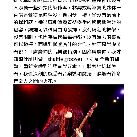
入添翼一些外接的製作案，林羿妏說添翼的夥伴一
直讓她覺得氣味相投，像同學一樣，從沒有適應上
的違和感。她很感謝添翼善待樂手的態度與對她的
包容，讓她可以很自由的發揮，沒有既定的框架、
沒有限制，也因為這樣每每她都可以有無限的靈感
可以發揮。而講到與盧廣仲的合作，她更是謙虛笑
著說：「盧廣仲的音樂很特別，因為盧廣仲，我才
知道什麼叫做「shuffle groove」，抓到全新的律
動，重新意識到這種音樂元素。」聽著她這樣說
著，我也深刻的感受著音樂這項魔法，燦爛著許多
音樂人之間的火花。