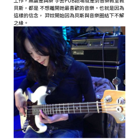
工作，無論是與樂
手去PUB跑場或是到音樂教室教
貝斯，都是
不想離開她最喜歡的音樂。也就是因為
這樣的信念，
羿妏開始因為貝斯與音樂圈結下不解
之緣。