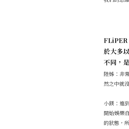
FLiP
於大多
不同，
陸姊：非
然之中就
小鎂：進
開始娛樂
的狀態，