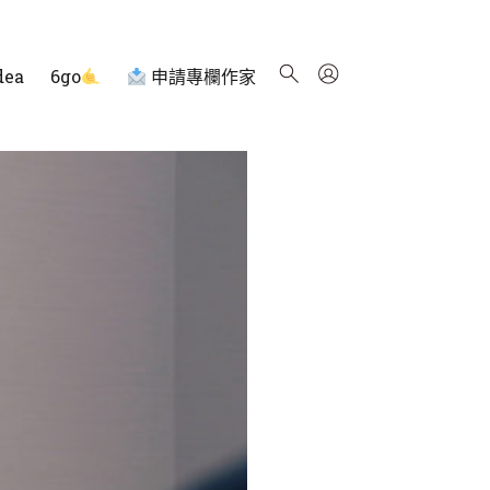
dea
6go
申請專欄作家