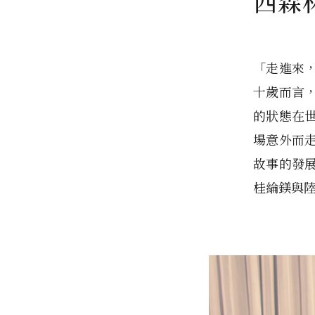
西森
「走進來
十歲而言
的狀態在
場意外而
故事的發
桂綸鎂與