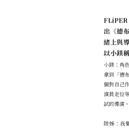
FLiPE
出《德
緒上與
以小鎂
小鎂：角
拿到「德
個對自己
演員走位
試的導演
陸姊：我