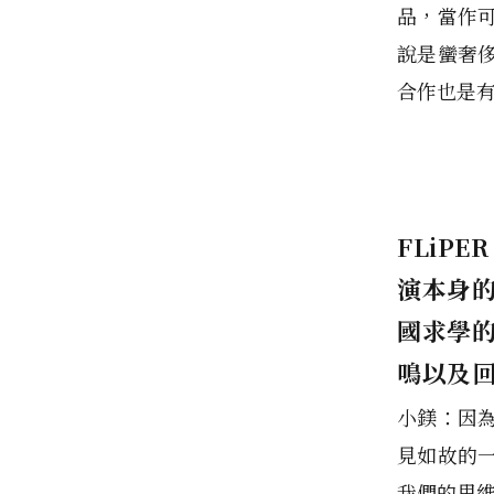
品，當作
說是蠻奢
合作也是
FLiP
演本身
國求學
鳴以及回
小鎂：因
見如故的
我們的思