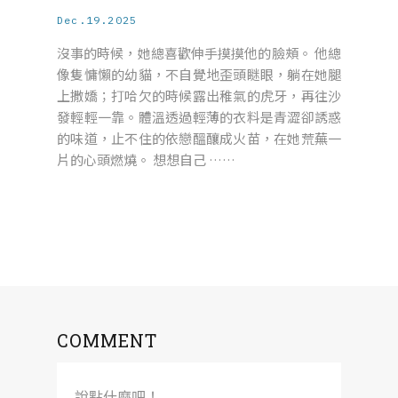
Dec.19.2025
沒事的時候，她總喜歡伸手摸摸他的臉頰。 他總
像隻慵懶的幼貓，不自覺地歪頭瞇眼，躺在她腿
上撒嬌；打哈欠的時候露出稚氣的虎牙，再往沙
發輕輕一靠。體溫透過輕薄的衣料是青澀卻誘惑
的味道，止不住的依戀醞釀成火苗，在她荒蕪一
片的心頭燃燒。 想想自己 ……
COMMENT
說點什麼吧！