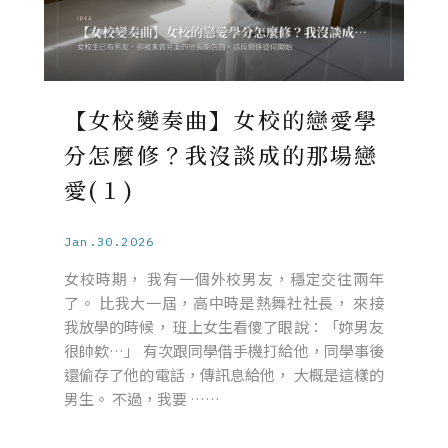
【女校變奏曲】女校的戀愛學
分怎麼修？我沒談成的那場戀
愛(１)
Jan.30.2026
女校時期， 我有一個外校男友，穩定交往兩年
了。 比我大一屆，高中時是熱舞社社長， 來接
我放學的時候， 班上女生看傻了眼說：「妳男友
很帥欸…」 有次跟同學借手機打給他，同學事後
還偷存了他的電話，傳訊息給他， 大概是這樣的
男生。 不過，我要 ……