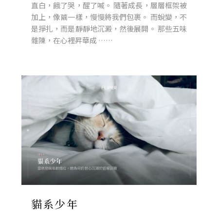
直白，餓了哭，醒了喊。 隨著成長，層層框架被
加上，像繭一樣，慢慢將我們包裹。 而蛻變，不
是掙扎，而是靜靜地沉澱，然後展開。 那些五味
雜陳，在心裡昇華成 ……
貓系少年