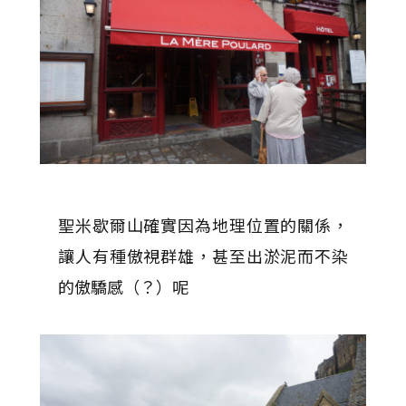
聖米歇爾山確實因為地理位置的關係，
讓人有種傲視群雄，甚至出淤泥而不染
的傲驕感（？）呢