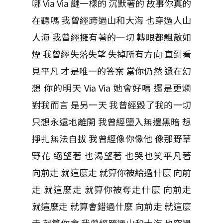
哪 Via Via 謎一樣的 沉默著的 故事你真的
在聽嗎 我曾經跨過山和大海 也穿過人山
人海 我曾經擁有著的一切 轉眼都飄散如
煙 我曾經失落失望 失掉所有方向 直到看
見平凡 才是唯一的答案 當你仍然 還在幻
想 你的明天 Via Via 她會好嗎 還是更爛
對我而言 是另一天 我曾經毀了我的一切
只想永遠地離開 我曾經墮入無邊黑暗 想
掙扎無法自拔 我曾經像你像他 像那野草
野花 絕望著 也渴望著 也哭也笑平凡著
向前走 就這麼走 就算你被給過什麼 向前
走 就這麼走 就算你被奪走什麼 向前走
就這麼走 就算會錯過什麼 向前走 就這麼
走 就算你會 我曾經跨過山和大海 也穿過