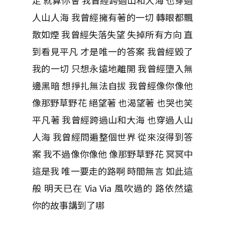
人山人海 我曾經擁有著的一切 轉眼都飄
散如煙 我曾經失落失望 失掉所有方向 直
到看見平凡 才是唯一的答案 我曾經毀了
我的一切 只想永遠地離開 我曾經墮入無
邊黑暗 想掙扎無法自拔 我曾經像你像他
像那野草野花 絕望著 也渴望著 也哭也笑
平凡著 我曾經跨過山和大海 也穿過人山
人海 我曾經問遍整個世界 從來沒得到答
案 我不過像你像他 像那野草野花 冥冥中
這是我 唯一要走的路啊 時間無言 如此這
般 明天已在 Via Via 風吹過的 路依然遠
你的故事講到了哪