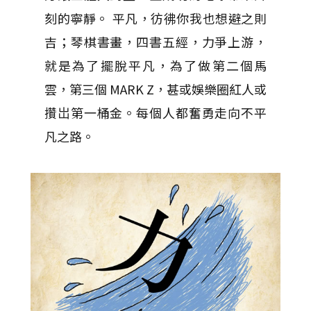
刻的寧靜。 平凡，彷彿你我也想避之則
吉；琴棋書畫，四書五經，力爭上游，
就是為了擺脫平凡，為了做第二個馬
雲，第三個 MARK Z，甚或娛樂圈紅人或
攢岀第一桶金。每個人都奮勇走向不平
凡之路。