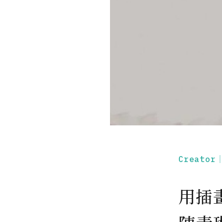
Creato
用插