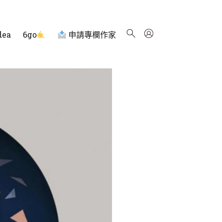
dea
6go
申請專欄作家