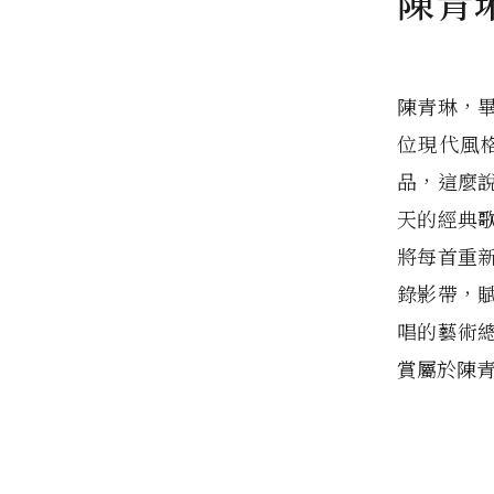
陳青
陳青琳，
位現代風
品，這麼
天的經典歌曲
將每首重
錄影帶，
唱的藝術
賞屬於陳