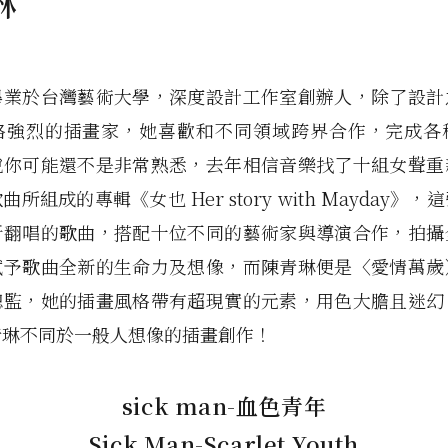
琳
畢業於台灣藝術大學，深度設計工作室創辦人，除了設計
格強烈的插畫家，她喜歡和不同領域跨界合作，完成各
說你可能還不是非常熟悉，去年相信音樂找了十組女聲重
所組成的專輯《女也 Her story with Mayday》
新翻唱的歌曲，搭配十位不同的藝術家與導演合作，拍攝
賦予歌曲全新的生命力及想像，而陳青琳便是〈愛情萬歲
總監，她的插畫風格帶有超現實的元素，用色大膽且迷幻
青琳不同於一般人想像的插畫創作！
sick man-血色青年
Sick Man-Scarlet Youth