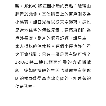
暖，JRKVC 將這間小屋的亮點：玻璃山
牆置於北側，其他牆面上的窗戶則多為
小格窗，讓日光得以從天空灑落，這也
是當地住宅的傳統元素；建築東側則為
戶外長廊，整片的愜意舒適，讓屋主一
家人得以納涼休憩。這個小屋也許乍看
之下會想到：只有一層是否有點可惜？
JRKVC 將二樓以櫃面堆疊的方式隱藏
起，宛如閣樓般的空間也讓屋主有個遼
闊的視野能從高處望向窗外，相連著的
便是臥室。