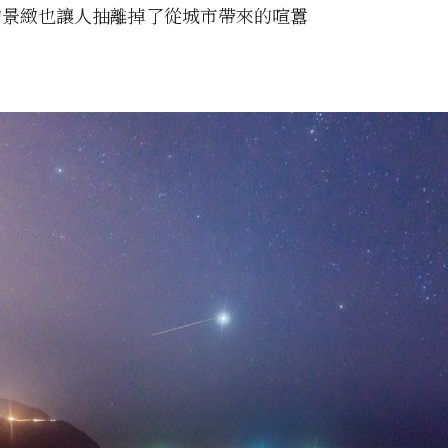
的景緻也讓人抽離掉了從城市帶來的喧囂