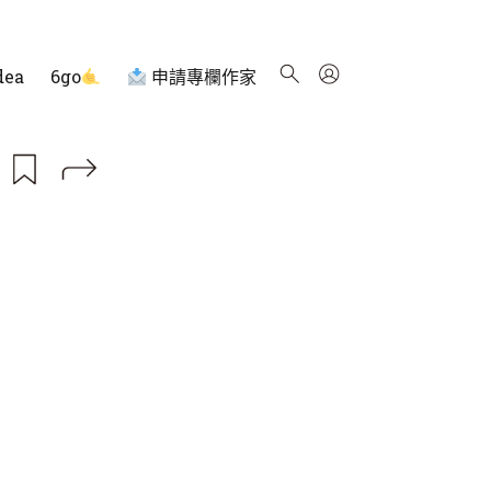
dea
6go
申請專欄作家