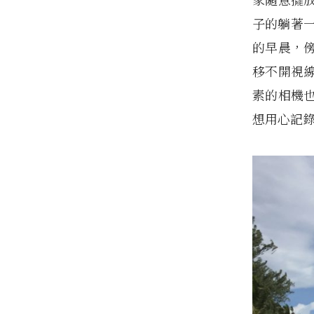
子的躺著
的早晨，
移不開視
素的相機
想用心記