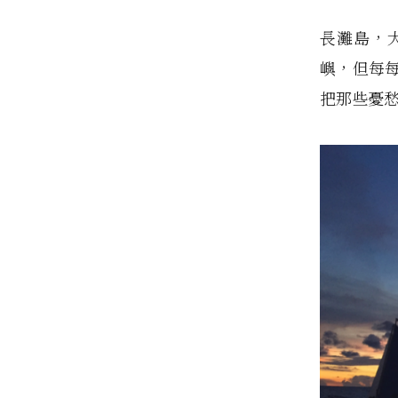
長灘島，
嶼，但每
把那些憂