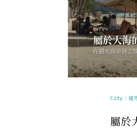
City｜城
屬於