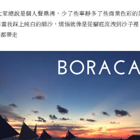
大家總說是個人聲鼎沸，少了些寧靜多了些商業色彩的
每當我踩上純白的細沙，煩惱就像是從腳底流洩到沙子裡
愁都帶走