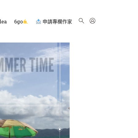
dea
6go
申請專欄作家