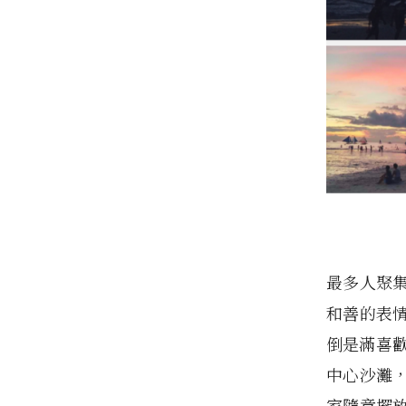
最多人聚集
和善的表
倒是滿喜
中心沙灘
家隨意擺