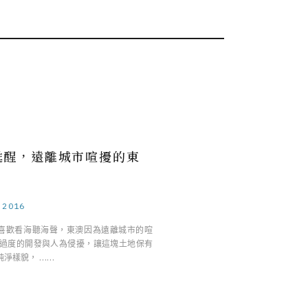
甦醒，遠離城市喧擾的東
.2016
喜歡看海聽海聲，東澳因為遠離城市的喧
有過度的開發與人為侵擾，讓這塊土地保有
純淨樣貌， ……