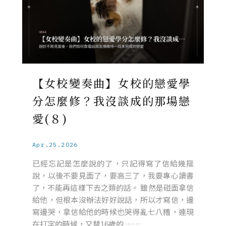
【女校變奏曲】女校的戀愛學
分怎麼修？我沒談成的那場戀
愛(８)
Apr.25.2026
已經忘記是怎麼說的了，只記得寫了信給幾摳
說，以後不要見面了，要高三了，我要專心讀書
了，不能再這樣下去之類的話。 雖然是碰面拿信
給他，但根本沒辦法好好說話，所以才寫信，邊
寫邊哭，拿信給他的時候也哭得亂七八糟，連現
在打字的時候，又替16歲的 ……