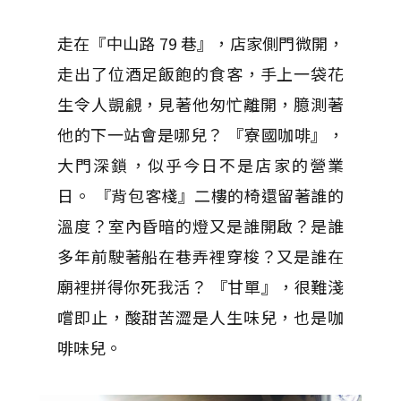
走在『中山路 79 巷』，店家側門微開，
走出了位酒足飯飽的食客，手上一袋花
生令人覬覦，見著他匆忙離開，臆測著
他的下一站會是哪兒？ 『寮國咖啡』，
大門深鎖，似乎今日不是店家的營業
日。 『背包客棧』二樓的椅還留著誰的
溫度？室內昏暗的燈又是誰開啟？是誰
多年前駛著船在巷弄裡穿梭？又是誰在
廟裡拼得你死我活？ 『甘單』，很難淺
嚐即止，酸甜苦澀是人生味兒，也是咖
啡味兒。