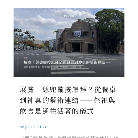
展覽｜恁兜攏按怎拜？從餐桌
到神桌的藝術連結——祭祀與
飲食是通往活著的儀式
May.19.2026