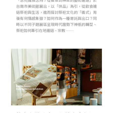
「恁兜攏按怎拜？從餐桌到神桌的藝術連結」於
台南市美術館展出，以「供品」為引，從飲食連
結祭祀與生活，進而探討祭祀文化的「儀式」背
後有何情感象徵？如何作為一種寄託與出口？同
時以不同子題展區呈現時代趨勢下神祇的轉型、
祭祀如何牽引在地連結、宗教 ……