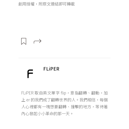
創用授權，附原文連結即可轉載
FLiPER
FLiPER 取自英文單字 flip，意指翻轉、翻動，加
上 er 的我們成了翻轉世界的人。我們相信，每個
人心裡都有一塊想要翻轉、撞擊的地方，等待著
內心發起小小革命的那一天。