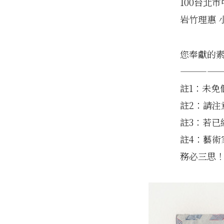
100台北
岩竹理惠 
您奉獻的
————
註1：未免
註2：請
註3：若
註4：藝
務必三思