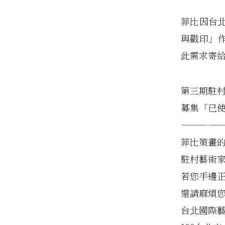
菲比因台
與戳印」
此需求寄
第三期駐
募集「已
————
菲比策畫的
駐村藝術
若您手邊
還請麻煩您
台北國際