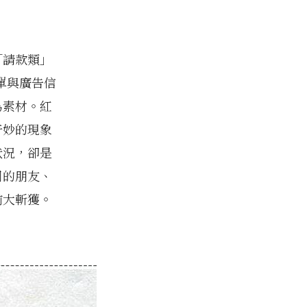
「請款類」
單與廣告信
為素材。紅
奇妙的現象
狀況，卻是
司的朋友、
前大斬獲。