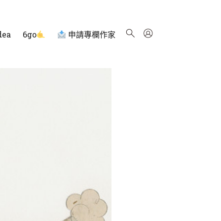
dea
6go
申請專欄作家