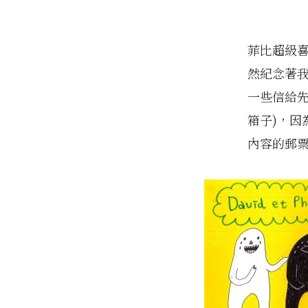
菲比超級
然紀念著
一些信給
箱子)，
內容的郵