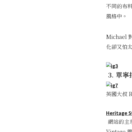
不同的布
風格中。
Micha
化卻又怕
3. 單
英國大叔 R
Heritage 
網站的主理人
Vintag