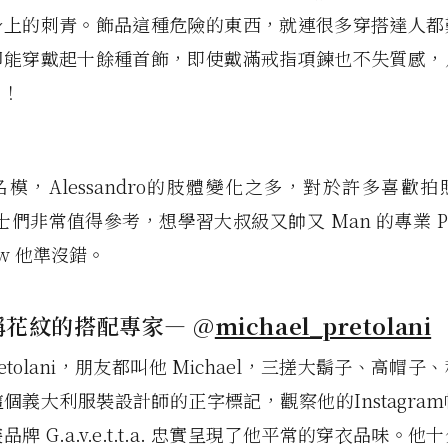
身上的刺青。飾品這種危險的東西，就連很多穿搭達人都
卻能穿戴起十餘種首飾，即使戴滿戒指項鍊也不失質感，
力！
模，Alessandro的肢體變化之多，對於許多喜歡
的男士們非常值得參考，想學習大叔級又帥又 Man 的專業 Po
low 他準沒錯。
對稱花紋的搭配專家— @
michael_pretolani
 Pretolani，朋友都叫他 Michael，三搓大鬍子、高帽
個義大利服裝設計師的正字標記，觀察他的Instagra
牌 G.a.v.e.t.t.a. 忠實呈現了他平常的穿衣品味。