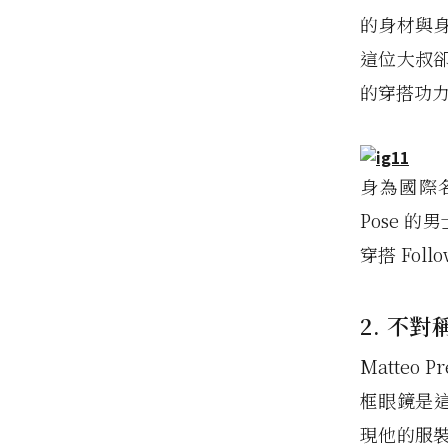
的身材與
這位大叔
的穿搭功
身為國際名
Pose 
穿搭 Fol
2. 不
Matteo
框眼鏡是這
現他的服裝品