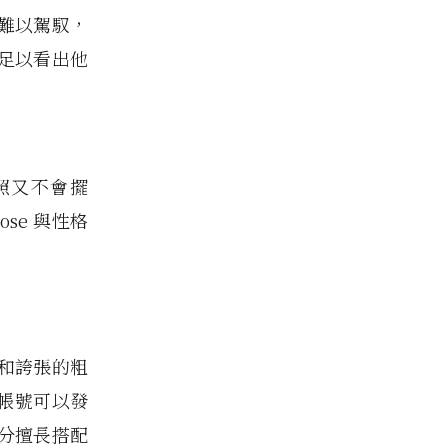
難以駕馭，
足以看出他
拍照又不會擺
se 與性格
子、和誇張的粗
m帳號可以發
他十分擅長搭配