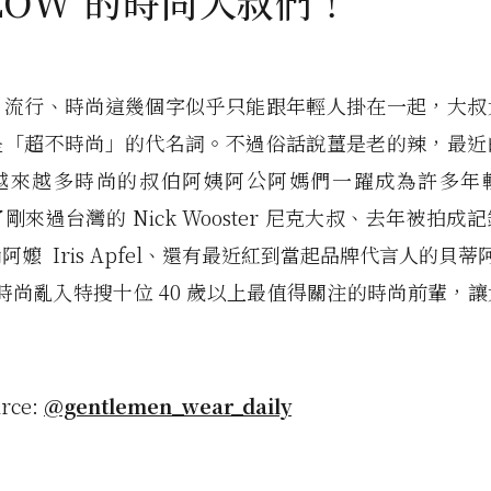
LOW 的時尚大叔們！
，流行、時尚這幾個字似乎只能跟年輕人掛在一起，大叔
是「超不時尚」的代名詞。不過俗話說薑是老的辣，最近
越來越多時尚的叔伯阿姨阿公阿媽們一躍成為許多年
了剛來過台灣的 Nick Wooster 尼克大叔、去年被拍
嬤 Iris Apfel、還有最近紅到當起品牌代言人的貝蒂阿嬤
e，時尚亂入特搜十位 40 歲以上最值得關注的時尚前輩，
。
urce:
@gentlemen_wear_daily