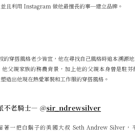
並且利用 Instagram 做他最擅長的事─建立品牌。
e 叔叔的穿搭風格老少皆宜，他在尋找自己風格時追本溯源
，他父親家族的務農背景，加上他的父親本身曾是駐芬
景塑造出他現在熱愛軍裝和工作服的穿搭風格。
硬派不老騎士— @
sir_ndrewsilver
著一把白鬍子的美國大叔 Seth Andrew Silver