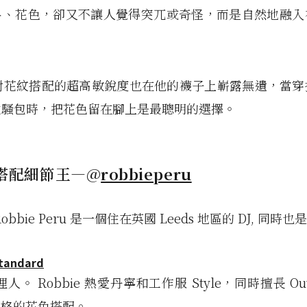
料、花色，卻又不讓人覺得突兀或奇怪，而是自然地融入
el 對花紋搭配的超高敏銳度也在他的襪子上嶄露無遺，當
太騷包時，把花色留在腳上是最聰明的選擇。
寧搭配細節王—@
robbieperu
obbie Peru 是一個住在英國 Leeds 地區的 DJ, 同時也
Standard
。 Robbie 熱愛丹寧和工作服 Style，同時擅長 Out
e 風格的花色搭配。