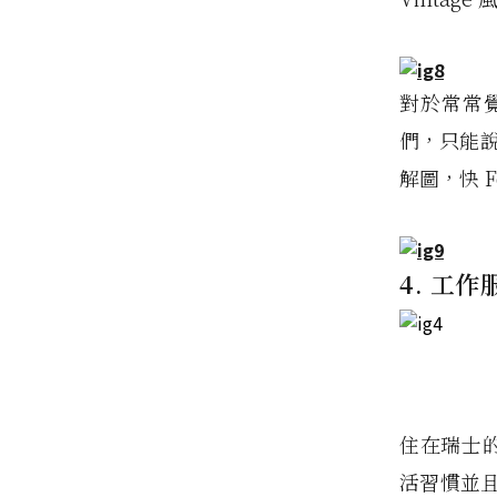
對於常常
們，只能說
解圖，快 F
4. 工
住在瑞士的 
活習慣並且