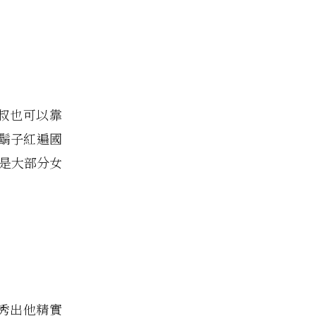
克大叔也可以靠
鬍子紅遍國
說是大部分女
，秀出他精實