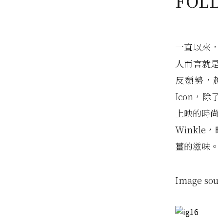
FOL
一直以來
人而言就
反頹勢，
Icon，除
上映的時尚阿
Winkl
薑的滋味
Image so