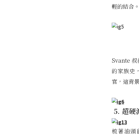
輕的結合。
Svant
的家族史
官，這背
5. 超
梳著油頭留