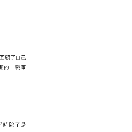
地回顧了自己
蘭的二戰軍
，平時除了是