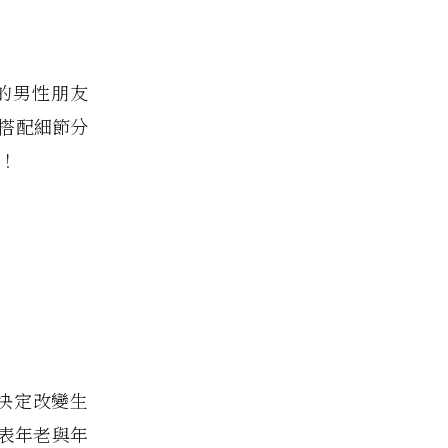
的男性朋友
的搭配細節分
樣！
，他決定改變生
代表年老與年