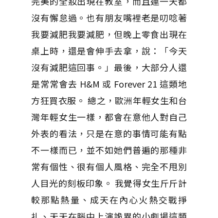
完美的全妝出現在教室，而且連一天都
沒有懈怠過。也有朋友嘴裡老是叨唸著
我要減肥我要減肥，但晚上零食出現在
桌上時，還是會伸手去拿，說：「今天
沒有減肥這回事。」最後，大部分人還
是常常會去 H&M 或 Forever 21 這類地
方狂買衣服。 總之，歐洲年輕女生和台
灣年輕女生一樣，都會在意他人對自己
外表的看法，只是在意的事情可能有點
不一樣而已，並不如她們普遍的那種非
常有個性、很有個人風格、完全不甩別
人目光的刻板印象。 我覺得女生斤斤計
較那點熱量、成天在內心火熱交戰掙
扎、天天在腦中上演詭異的小劇場這類