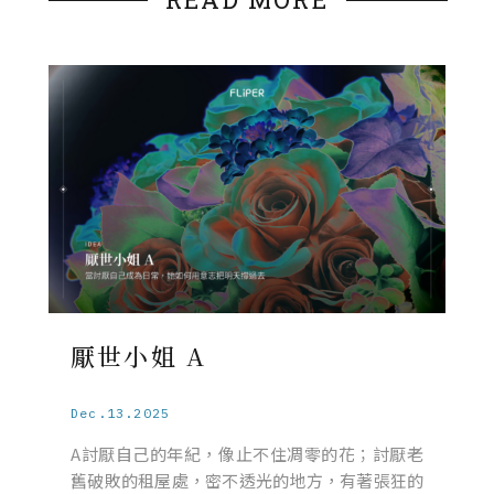
厭世小姐 A
Dec.13.2025
A討厭自己的年紀，像止不住凋零的花；討厭老
舊破敗的租屋處，密不透光的地方，有著張狂的