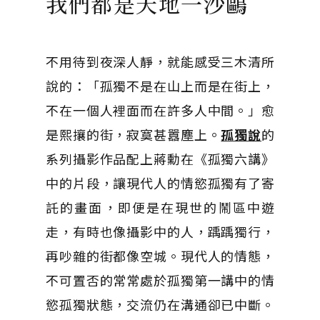
我們都是天地一沙鷗
不用待到夜深人靜，就能感受三木清所
說的：「孤獨不是在山上而是在街上，
不在一個人裡面而在許多人中間。」愈
是熙攘的街，寂寞甚囂塵上。
孤獨說
的
系列攝影作品配上蔣勳在《孤獨六講》
中的片段，讓現代人的情慾孤獨有了寄
託的畫面，即便是在現世的鬧區中遊
走，有時也像攝影中的人，踽踽獨行，
再吵雜的街都像空城。現代人的情態，
不可置否的常常處於孤獨第一講中的情
慾孤獨狀態，交流仍在溝通卻已中斷。