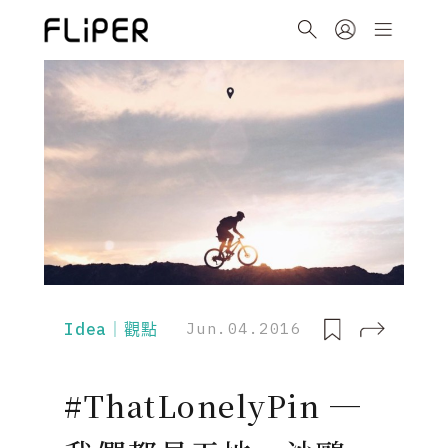
Idea｜觀點
Jun.04.2016
#ThatLonelyPin ─