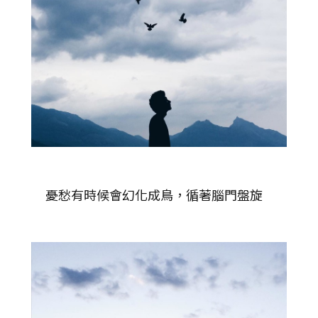
憂愁有時候會幻化成鳥，循著腦門盤旋