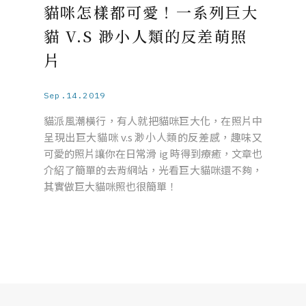
貓咪怎樣都可愛！一系列巨大
貓 V.S 渺小人類的反差萌照
片
Sep.14.2019
貓派風潮橫行，有人就把貓咪巨大化，在照片中
呈現出巨大貓咪 v.s 渺小人類的反差感，趣味又
可愛的照片讓你在日常滑 ig 時得到療癒，文章也
介紹了簡單的去背網站，光看巨大貓咪還不夠，
其實做巨大貓咪照也很簡單！