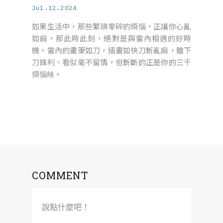
Jul.12.2024
如果生活中，那些繁瑣零碎的煩惱，正讓你心亂
如麻，那此時此刻，絕對是與雷內相遇的好時
機。雷內的畫筆如刀，插畫如快刀斬亂麻，雖下
刀鋒利、看似毫不留情，但斬斷的正是你的三千
煩惱絲。
COMMENT
說點什麼吧！