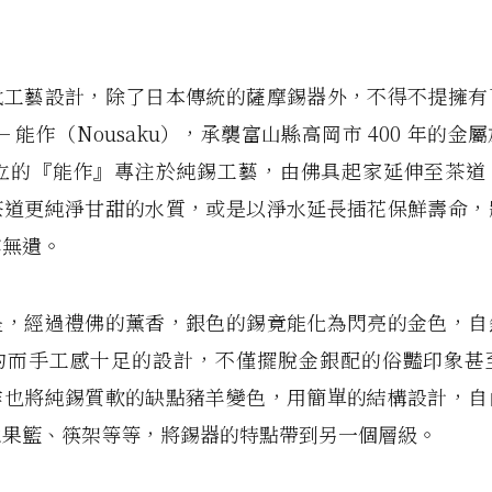
代工藝設計，除了日本傳統的薩摩錫器外，不得不提擁有
─ 能作（Nousaku），承襲富山縣高岡市 400 年的金
年成立的『能作』專注於純錫工藝，由佛具起家延伸至茶
茶道更純淨甘甜的水質，或是以淨水延長插花保鮮壽命，
露無遺。
是，經過禮佛的薰香，銀色的錫竟能化為閃亮的金色，自
約而手工感十足的設計，不僅擺脫金銀配的俗豔印象甚
作也將純錫質軟的缺點豬羊變色，用簡單的結構設計，自
水果籃、筷架等等，將錫器的特點帶到另一個層級。