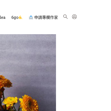
dea
6go
申請專欄作家