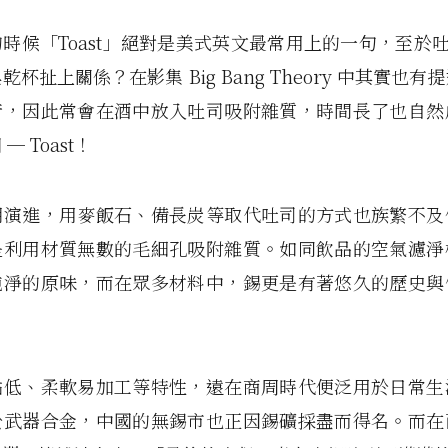
時候「Toast」絕對是美式英文最常用上的一句，至於吐司的
杯扯上關係？在影集 Big Bang Theory 中其實也
術，因此常會在酒中放入吐司吸附雜質，時間長了也自然
─ Toast！
明演進，用麥飯石、備長炭等取代吐司的方式也族繁不及
是利用材質無數的毛細孔吸附雜質。如同飲品的空氣濾淨
純淨的原味，而在眾多材料中，錫更是有著悠久的歷史與
點低、柔軟易加工等特性，遠在商周時代便泛用於日常生
於武器合金，中國的無錫市也正因錫礦採盡而得名。而在