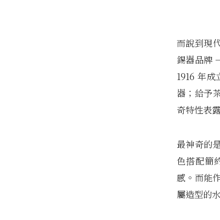
而說到現
錫器品牌 
1916 
器；給予
奇特性表
最神奇的
色搭配簡
感。而能
屬造型的