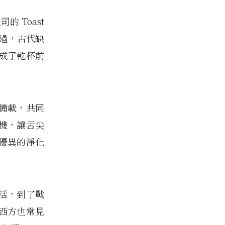
 Toast
有提過，古代缺
成了乾杯前
備載，共同
機，讓舌尖
優異的淨化
活，到了戰
西方也常見