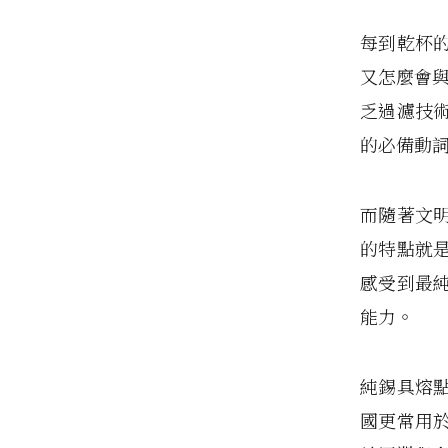
每到乾杯的
又怎麼會與乾
乏過濾技
的必備動詞 
而隨著文
的特點就
感受到最
能力。
純錫具熔
國更常用