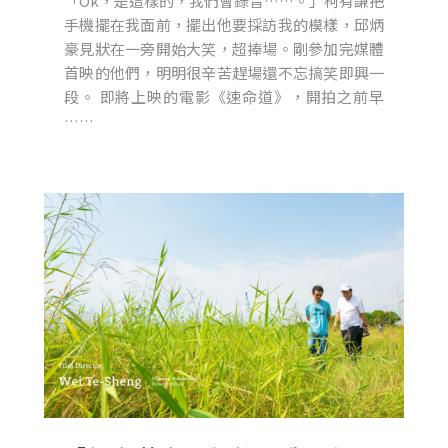
「Ok，是這樣的，我們會錄音……。」柯有謙把
手機擺在我面前，擺出他要採訪我的模樣，邱炳
豪見狀在一旁開始大笑，超捧場。剛參加完媒體
首映的他們，明明很辛苦趕場還不忘搞笑即興一
段。 即將上映的電影《速命道》，開拍之前早
……