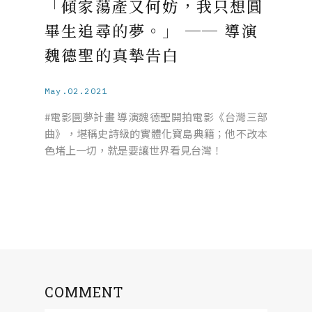
「傾家蕩產又何妨，我只想圓
畢生追尋的夢。」 ── 導演
魏德聖的真摯告白
May.02.2021
#電影圓夢計畫 導演魏德聖開拍電影《台灣三部
曲》，堪稱史詩級的實體化寶島典籍；他不改本
色堵上一切，就是要讓世界看見台灣！
COMMENT