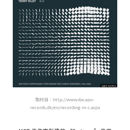
取材自：http://www.dacapo-
records.dk/en/recording-in-c.aspx