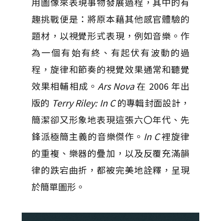
用圖像來表現事物發展過程，其中的有
趣挑戰便是：將原本藉其他感官體驗的
題材，以視覺形式表現，例如音樂。作
為一個有始有終、有起伏有波動的過
程，旋律和節奏的視覺效果通常和聽覺
效果相輔相成。
Ars Nova
在 2006 年出
版的
Terry Riley: In C
的專輯封面設計，
簡潔卻又形象地表現這張六〇年代、先
鋒派極簡主義的音樂傑作。
In C
裡旋律
的重複、樂器的疊加，以及反覆充滿韻
律的跌宕曲折，都被完美地詮釋，呈現
於簡單圖形。