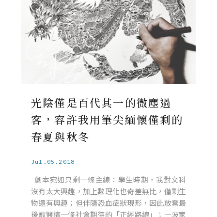
光陰僅是百代其一的微塵過
客，容許我用筆尖緬懷僅剩的
春夏與秋冬
Jul.05.2018
劇本宛如只剩一條主線：學生時期，我對文科
沒有太大興趣，加上數理化也奇差無比，僅剩生
物還有興趣；但伴隨恐血症狀現形，因此放棄最
後獸醫這一條社會期待的「正經路線」；一波家