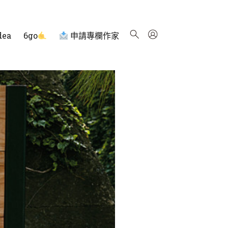
dea
6go
申請專欄作家