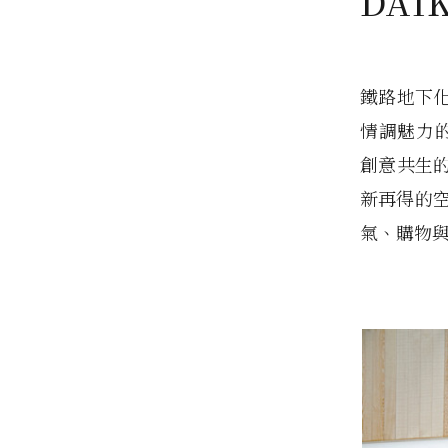
DAI
鐵路地下
情調魅力的
創意共生
新再得的
氣、購物