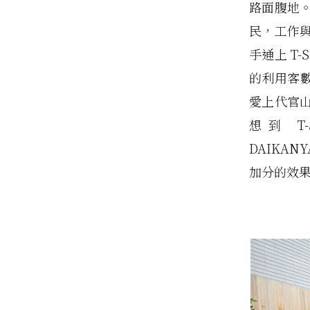
路面腹地
民，工作
手通上 T
的利用客數
愛上代官
想到 T-
DAIKA
加分的效