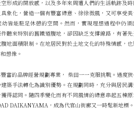
天空形成的開放感，以及多年來周遭人們的生活軌跡及時
之具象化，營造一個有豐富綠意、徐徐微風，又可享受美
老幼皆能駐足休憩的空間。然而，實現理想過程中仍須
條件聽來特別的舊鐵道腹地，卻因缺乏支撐線路，有著先
成腹地面積限制。在地居民對於土地文化的特殊情感，也
待和想像。
年豐富的品牌經營規劃專業， 柴田一一克服挑戰。過度狹
妙建築手法轉化為識別優勢。在規劃同時，充分與居民溝
步獲得認同。隨四季變化而有不同風情的綠意串起五棟原
ROAD DAIKANYAMA，成為代官山街廓又一時髦新地標