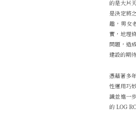
的是大片
是決定將
趣，男女
實，地理
問題，造
建設的期
憑藉著多
性運用巧
識並進一
的 LOG 