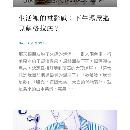
生活裡的電影感：下午湯屋遇
見蘇格拉底？
Mar.09.2026
那天跟朋友約了久違的泡湯，一群人兩台車，行
前原本約了野溪溫泉，最終因為下雨，臨時轉往
烏來，決定直接升等到璞石的大眾湯屋。 「這大
概是我目前泡過最貴的湯屋了」「欸哈哈，我也
是欸」「哇靠，這個大廳」 大面的落地窗外，就
是烏來的山水美景、霧氣 ……