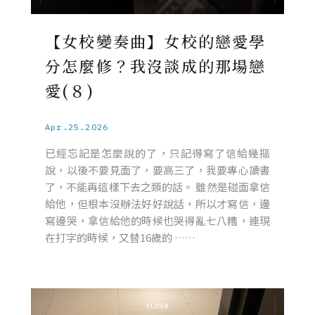
【女校變奏曲】女校的戀愛學
分怎麼修？我沒談成的那場戀
愛(８)
Apr.25.2026
已經忘記是怎麼說的了，只記得寫了信給幾摳
說，以後不要見面了，要高三了，我要專心讀書
了，不能再這樣下去之類的話。 雖然是碰面拿信
給他，但根本沒辦法好好說話，所以才寫信，邊
寫邊哭，拿信給他的時候也哭得亂七八糟，連現
在打字的時候，又替16歲的 ……