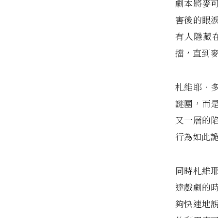
劇本將麥
害後的眼
有人隱藏
擋，直到
札維耶‧
謎團，而
又一層的
行為如此
同時札維
達戲劇的
夠快速地