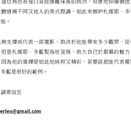
可這位角色表達口音經過雕琢後的成功，刻意地抑揚頓挫
我聽過極不同又迷人的美式腔調，如此來嫉妒札維耶‧多
才能。
能夠支撐或代表一部電影，取決於他能帶來多少觀眾，從
。但是札維耶‧多藍髮指地呈現，放大自己於銀幕的魅力
，因為他的演繹是如此地純粹又精彩，若要談起能代表電
‧多藍是很好的範例。
求請寄信至
terleo@gmail.com