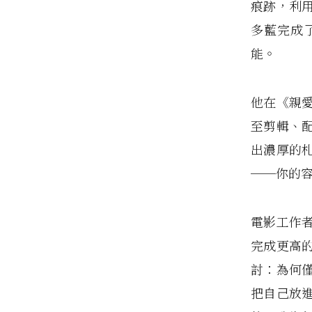
痕跡，利
多藍完成
能。
他在《親
至剪輯、
出濃厚的
──你的
電影工作
完成更高
討：為何
把自己放