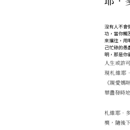
耶‧
沒有人不會
功，當你觸
來攘往，用
己忙碌的愚
明，那是你最
人生或許
現札維耶
《親愛媽
華盡發時
札維耶‧
獎，隨後