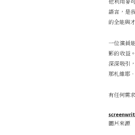
他利用麥
語言，是
的全能與
一位演員
影的收益
深深吸引
那札維耶
有任何需
screenwri
圖片來源