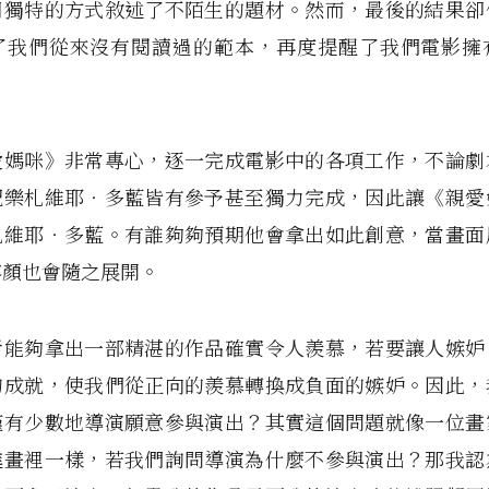
用獨特的方式敘述了不陌生的題材。然而，最後的結果卻
了我們從來沒有閱讀過的範本，再度提醒了我們電影擁
愛媽咪》非常專心，逐一完成電影中的各項工作，不論劇
配樂札維耶‧多藍皆有參予甚至獨力完成，因此讓《親愛
札維耶‧多藍。有誰夠夠預期他會拿出如此創意，當畫面
容顏也會隨之展開。
者能夠拿出一部精湛的作品確實令人羨慕，若要讓人嫉妒
的成就，使我們從正向的羨慕轉換成負面的嫉妒。因此，
僅有少數地導演願意參與演出？其實這個問題就像一位畫
進畫裡一樣，若我們詢問導演為什麼不參與演出？那我認