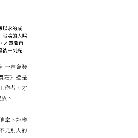
寐以求的成
，弔唁的人熙
，才意識自
最後一刻光
》一定會發
農莊》還是
工作者，才
綻放。
地拿下評審
不見別人的