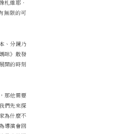
像札維耶‧
有無限的可
本、分鏡乃
媽咪》散發
展開的時刻
，那他需要
我們先來探
家為什麼不
為導演會回