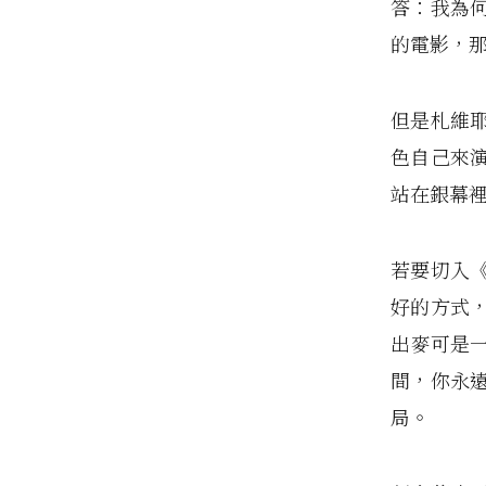
答：我為
的電影，
但是札維
色自己來
站在銀幕
若要切入
好的方式
出麥可是
間，你永
局。