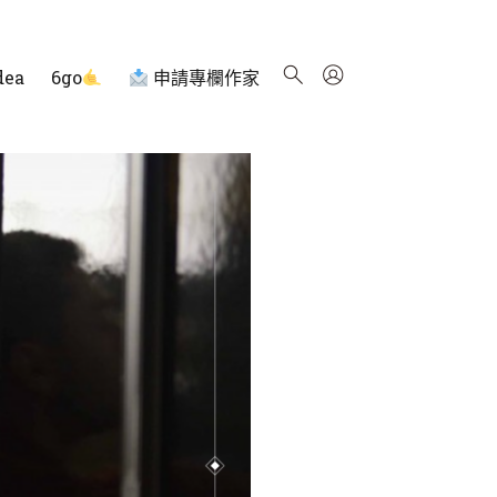
dea
6go
申請專欄作家