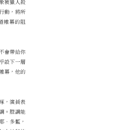
象被獵人殺
行動，將所
道帷幕的阻
不會帶給你
乎設下一層
帷幕，他的
琢，演員表
調。腔調能
耶‧多藍，