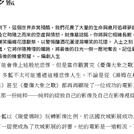
多藍
倒下，這個世界非常殘酷，我們花費了大量的生命與歲月追尋夢
及它時隨之而來的空虛與憤怒，就像墓誌銘，你將與它相擁長眠
嘲笑編織花環獻祭、以警惕釀酒花灑浸濕嘲笑的花環。 入土之刻
蠢，它將伴隨掩埋的鐵鍬，將最後的日光一倒一壓地奪去。記住
後的機會照耀。 – 編劇人生
可能會像上述般地悲慘，但是當你觀賞完《憂傷大象之歌
‧多藍不太可能遭遇這種悲慘人生。不論是從《湯姆在
咪》甚至《憂傷大象之歌》都再再顯現了一位成功的電影
地那一份純粹──純粹的綻放自己的影像及自己在影像裡
多藍以《親愛媽咪》玩轉影像比例，於法國坎城影展成功
下一屆便成為了坎城影展的評審。他的電影是一道輕流，