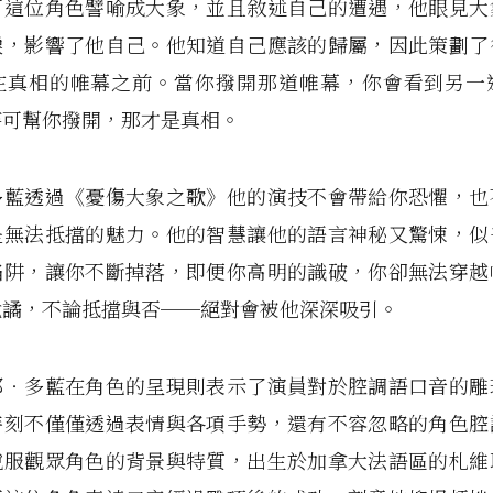
可這位角色譬喻成大象，並且敘述自己的遭遇，他眼見大
淚，影響了他自己。他知道自己應該的歸屬，因此策劃了
在真相的帷幕之前。當你撥開那道帷幕，你會看到另一
麥可幫你撥開，那才是真相。
多藍透過《憂傷大象之歌》他的演技不會帶給你恐懼，也
是無法抵擋的魅力。他的智慧讓他的語言神秘又驚悚，似
陷阱，讓你不斷掉落，即便你高明的識破，你卻無法穿越
詭譎，不論抵擋與否──絕對會被他深深吸引。
耶‧多藍在角色的呈現則表示了演員對於腔調語口音的雕
時刻不僅僅透過表情與各項手勢，還有不容忽略的角色腔
說服觀眾角色的背景與特質，出生於加拿大法語區的札維