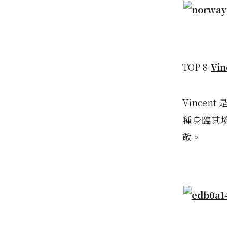
TOP 8-
Vin
Vince
種身臨其境
敬。