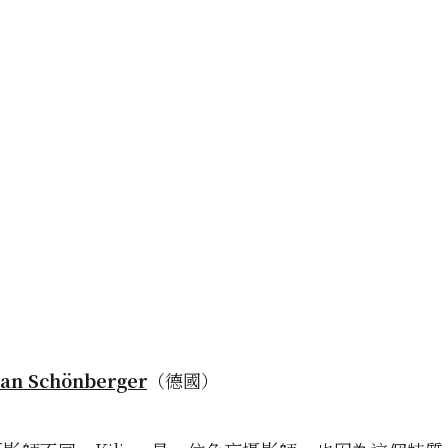
ian Schönberger
（德國）