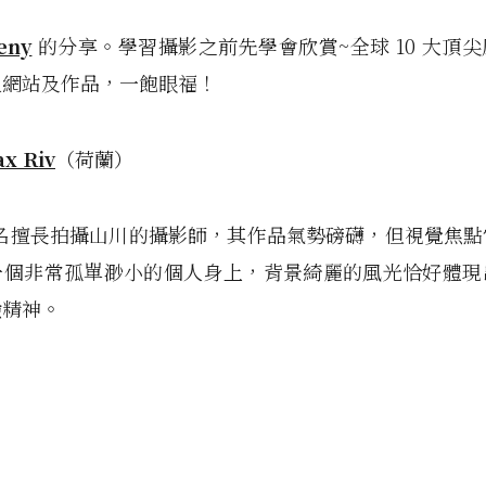
eny
的分享。學習攝影之前先學會欣賞~全球 10 大頂
人網站及作品，一飽眼福！
x Riv
（荷蘭）
一名擅長拍攝山川的攝影師，其作品氣勢磅礴，但視覺焦
一個非常孤單渺小的個人身上，背景綺麗的風光恰好體現
險精神。