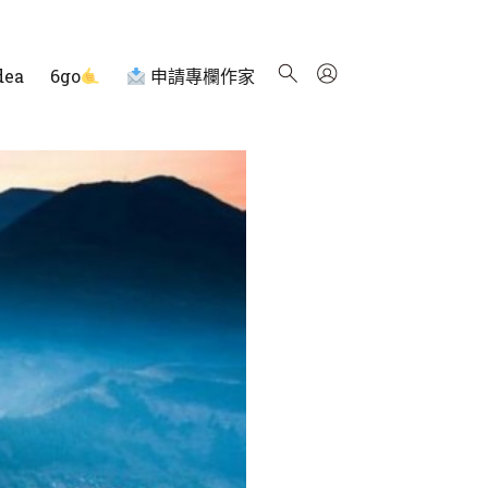
dea
6go
申請專欄作家