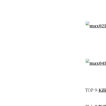
TOP 9-
Kil