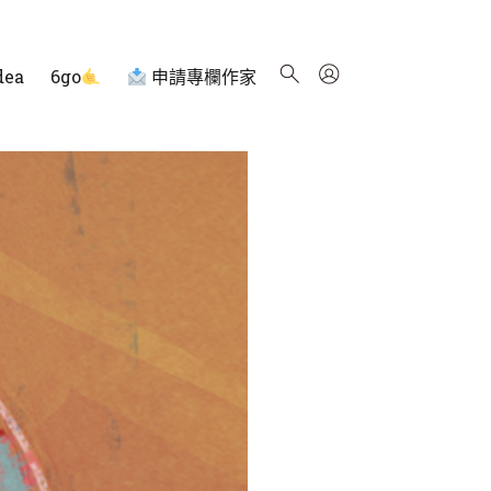
dea
6go
申請專欄作家