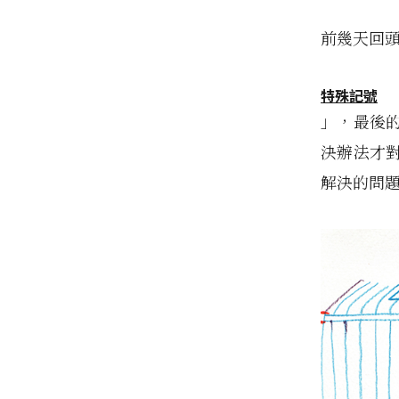
前幾天回
特殊記號
」，最後
決辦法才
解決的問