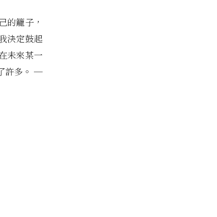
己的籠子，
所以我決定鼓起
在未來某一
了許多。 ─