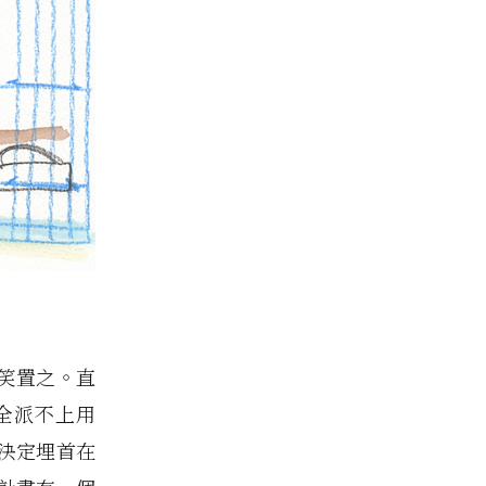
笑置之。直
全派不上用
決定埋首在