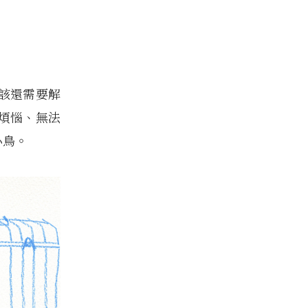
該還需要解
煩惱、無法
小鳥。