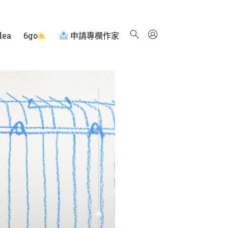
dea
6go
申請專欄作家