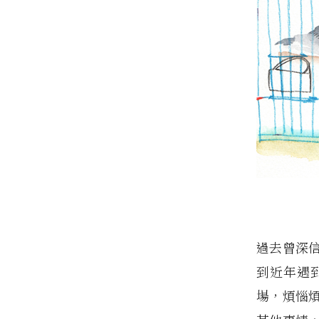
過去曾深
到近年遇
場，煩惱