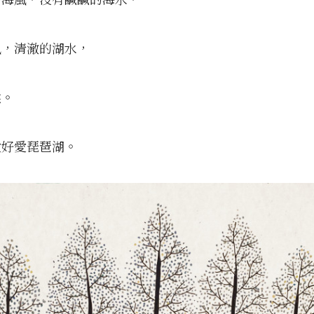
風，清澈的湖水，
候。
愛好愛琵琶湖。