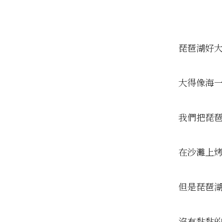
琵琶湖好
大得像海
我們把琵
在沙灘上
但是琵琶
沒有黏黏