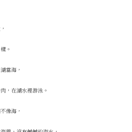
大，
一樣。
琶湖當海，
烤肉，在湖水裡游泳。
湖不像海，
的海風，沒有鹹鹹的海水，