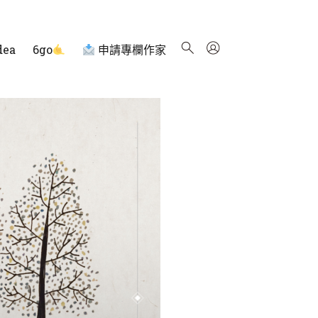
dea
6go
申請專欄作家