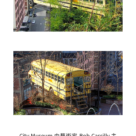
City Museum 由藝術家 Bob Cassilly 主