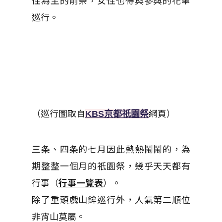
性為主的前祭，女性也得與參與的花傘
巡行。
（巡行圖取自
網頁）
KBS京都祇園祭
三条、四条的七月因此熱熱鬧鬧的，為
期整整一個月的祇園祭，幾乎天天都有
行事（
行事一覽表
）。
除了重頭戲山鉾巡行外，人氣第二順位
非宵山莫屬。