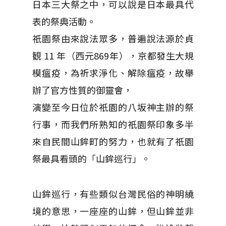
日本三大祭之中，可以說是日本最具代
表的祭典活動。
祇園祭由來說法眾多，普遍說法源於貞
観 11 年（西元869年），京都發生大規
模瘟疫，為祈求淨化、解除瘟疫，故舉
辦了官方性質的御靈會，
演變至今日位於祇園的八坂神主辦的祭
行事，而我們所熟知的祇園祭印象多半
來自民間山鉾町的努力，也就有了祇園
祭最具看頭的「山鉾巡行」。
山鉾巡行，有些類似台灣民俗的神明繞
境的意思，一座座的山鉾，但山鉾並非