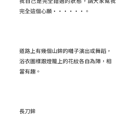
我自己是完全錯過的狀態，請大家幫我
完全這個心願‧‧‧‧‧‧。
道路上有幾個山鉾的囃子演出或舞蹈，
浴衣圖樣跟燈籠上的花紋各自為陣，相
當有趣。
長刀鉾