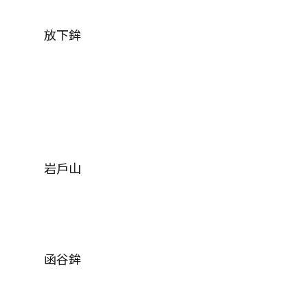
放下鉾
岩戶山
函谷鉾