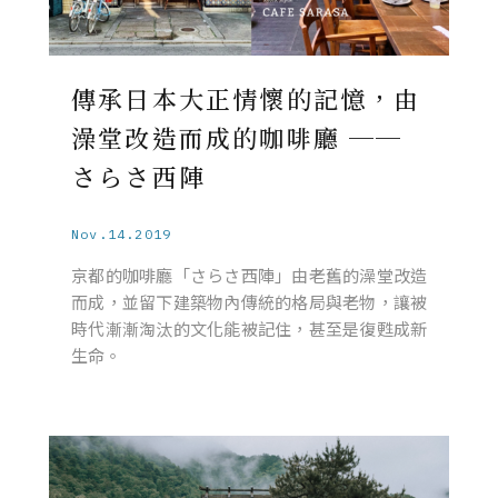
傳承日本大正情懷的記憶，由
澡堂改造而成的咖啡廳 ──
さらさ西陣
Nov.14.2019
京都的咖啡廳「さらさ西陣」由老舊的澡堂改造
而成，並留下建築物內傳統的格局與老物，讓被
時代漸漸淘汰的文化能被記住，甚至是復甦成新
生命。