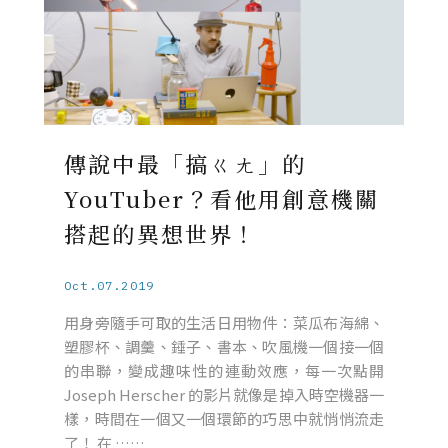
傳說中最「搞ㄍㄤ」的
YouTuber？看他用創意機關
搭起的異想世界！
Oct.07.2019
用身旁隨手可取的生活日用物件：菜瓜布海綿、
塑膠杯、調羹、錘子、書本、吹風機一個接一個
的串聯，變成趣味性的連動效應，每一次點開
Joseph Herscher 的影片就像是掉入時空機器一
樣，時間在一個又一個環節的巧思中就悄悄流走
了！ 在 ……