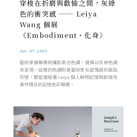
穿梭在折磨與歡愉之間，灰綠
色的衝突感 ── Leiya
Wang 個展
《Embodiment・化身》
Jun.07.2023
藝術家摒棄傳統攝影黑白色調，選擇以灰綠色調
來呈現。這樣的色調則是藝術家私密情感的能指
符號，緊密連結著 Leiya 個人鮮明記憶與創傷性
事件殘存的記憶色彩聯覺。