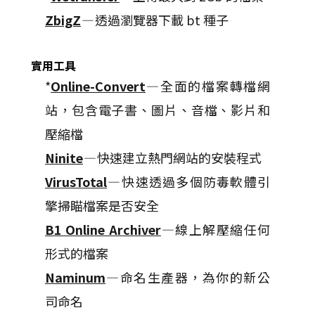
ZbigZ
— 透過瀏覽器下載 bt 種子
實用工具
*
Online-Convert
—全面的檔案轉檔網
站，包含電子書、圖片、音檔、影片和
壓縮檔
Ninite
— 快速建立熱門網站的安裝程式
VirusTotal
— 快速透過多個防毒軟體引
擎掃瞄檔案是否安全
B1 Online Archiver
—線上解壓縮任何
形式的檔案
Naminum
—命名生產器，為你的新公
司命名