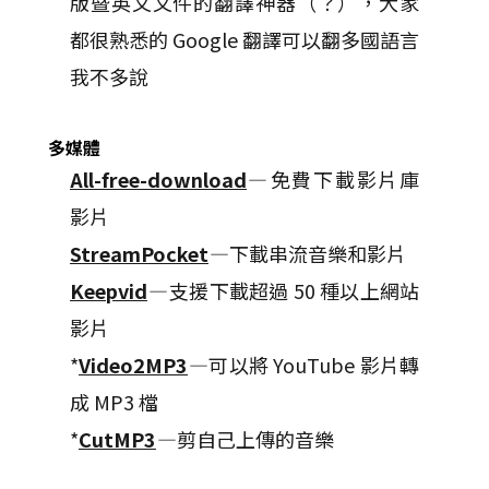
版暨英文文件的翻譯神器（？），大家
都很熟悉的 Google 翻譯可以翻多國語言
我不多說
多媒體
All-free-download
— 免費下載影片庫
影片
StreamPocket
—下載串流音樂和影片
Keepvid
— 支援下載超過 50 種以上網站
影片
*
Video2MP3
—可以將 YouTube 影片轉
成 MP3 檔
*
CutMP3
—剪自己上傳的音樂