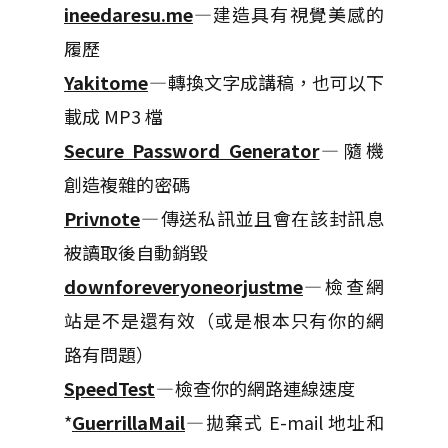
ineedaresu.me
—建造具有視覺美感的
履歷
Yakitome
— 轉換文字成講稿，也可以下
載成 MP3 檔
Secure Password Generator
— 隨機
創造複雜的密碼
Privnote
— 傳送私訊並且會在該封訊息
被讀取後自動銷毀
downforeveryoneorjustme
— 檢查網
站是不是還有效（或是根本只有你的網
路有問題）
SpeedTest
— 檢查你的網路連線速度
*
GuerrillaMail
— 拋棄式 E-mail 地址和