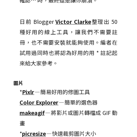
確認… 時，最終還是讓你崩潰。
日前 Blogger
Victor Clarke
整理出 50
種好用的線上工具，讓我們不需要註
冊，也不需要安裝就能夠使用。編者在
試用過同時也將認為好用的用 * 註記起
來給大家參考。
圖片
*
Pixlr
— 簡易好用的修圖工具
Color Explorer
— 簡單的選色器
makeagif
— 將影片或圖片轉檔成 GIF 動
畫
*
picresize
— 快速裁剪圖片大小