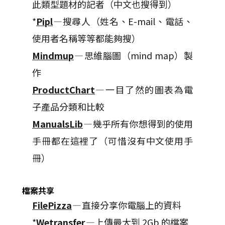
此類型題材的記者（中文也搜得到）
*
Pipl
—搜尋人（姓名、E-mail、電話、
使用者名稱等等都能夠搜）
Mindmup
— 思維腦圖（mind map）製
作
ProductChart
— 一目了然的圖表為電
子產品分類和比較
ManualsLib
— 幾乎所有你想得到的使用
手冊都在這裡了（可惜沒有中文使用手
冊）
檔案共享
FilePizza
— 直接分享你電腦上的資料
*
Wetransfer
—上傳最大到 2Gb 的檔案