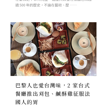
過 500 年的歷史，不論在藝術、歷 ……
巴黎人也愛台灣味，2 家台式
餐廳推出刈包、鹹酥雞征服法
國人的胃