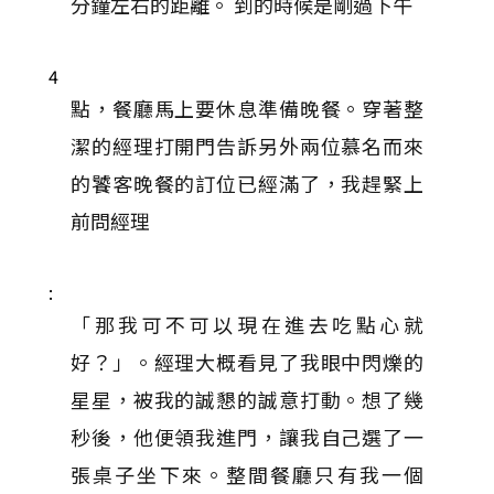
分鐘左右的距離。 到的時候是剛過下午
4
點，餐廳馬上要休息準備晚餐。穿著整
潔的經理打開門告訴另外兩位慕名而來
的饕客晚餐的訂位已經滿了，我趕緊上
前問經理
:
「那我可不可以現在進去吃點心就
好？」。經理大概看見了我眼中閃爍的
星星，被我的誠懇的誠意打動。想了幾
秒後，他便領我進門，讓我自己選了一
張桌子坐下來。整間餐廳只有我一個