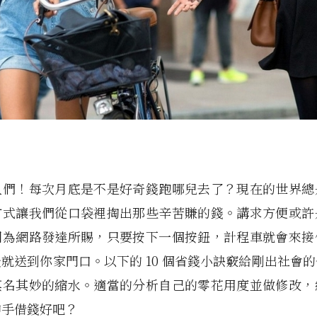
人們！每次月底是不是好奇錢跑哪兒去了？現在的世界總
方式讓我們從口袋裡掏出那些辛苦賺的錢。講求方便或許
因為網路發達所賜，只要按下一個按鈕，計程車就會來接
就送到你家門口。以下的 10 個省錢小訣竅給剛出社會
莫名其妙的縮水。適當的分析自己的零花用度並做修改，
伸手借錢好吧？