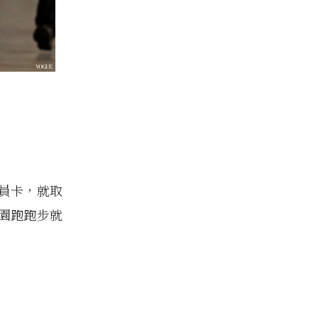
員卡，就取
園跑跑步就