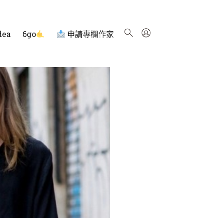
dea
6go
申請專欄作家