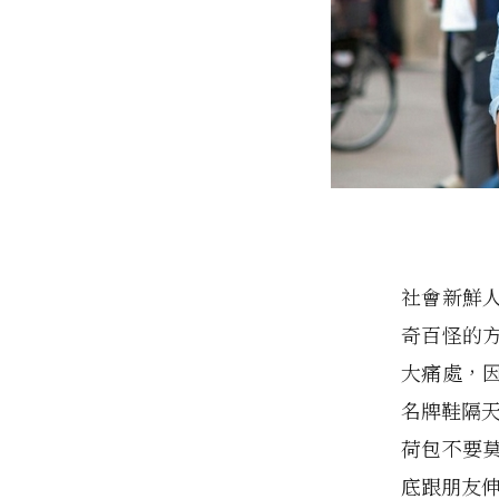
社會新鮮
奇百怪的
大痛處，
名牌鞋隔天
荷包不要
底跟朋友