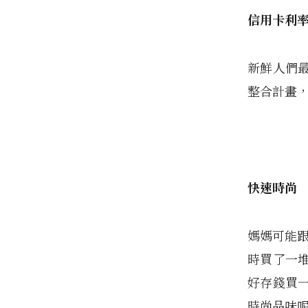
信用卡利
新鮮人們
整合計畫
快速時尚
媽媽可能跟
時買了一
好存錢買
時尚品味