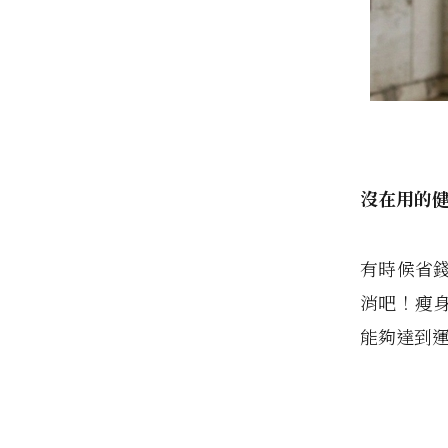
沒在用的
有時候省
消吧！瘦
能夠達到