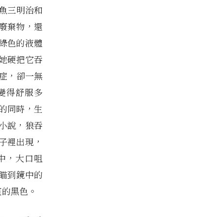
魚三明治和
廢棄物，還
綠色的液體
她硬把它吞
症，卻一無
變得舒服多
的同時，生
小說，狼吞
子裡出現，
中，大口咀
瞄到鏡中的
爽的黑色。