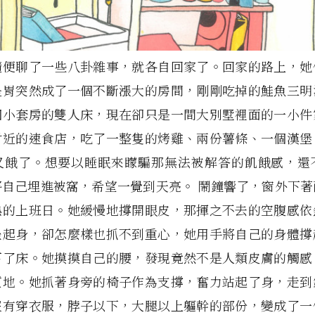
隨便聊了一些八卦雜事，就各自回家了。回家的路上，她
是胃突然成了一個不斷漲大的房間，剛剛吃掉的鮭魚三明
個小套房的雙人床，現在卻只是一間大別墅裡面的一小件
附近的速食店，吃了一整隻的烤雞、兩份薯條、一個漢堡
又餓了。想要以睡眠來矇騙那無法被解答的飢餓感，還
將自己埋進被窩，希望一覺到天亮。 鬧鐘響了，窗外下著
熱的上班日。她緩慢地撐開眼皮，那揮之不去的空腹感依
坐起身，卻怎麼樣也抓不到重心，她用手將自己的身體撐
下了床。她摸摸自己的腰，發現竟然不是人類皮膚的觸感
質地。她抓著身旁的椅子作為支撐，奮力站起了身，走到
沒有穿衣服，脖子以下，大腿以上軀幹的部份，變成了一