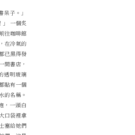
書呆子。」
」 一個炙
前往咖啡館
，在冷氣的
都已黑得發
一間書店，
的透明玻璃
都貼有一個
水的名稱。
袍，一頭白
大口袋裡拿
士塞給她們