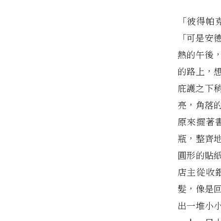
「彼得帕
「可是安
熱的午後
的路上，
庇護之下
亮，角落
原來擺著
瓶，整齊
圓形的貼
店主從收
髮，像是
出一堆小