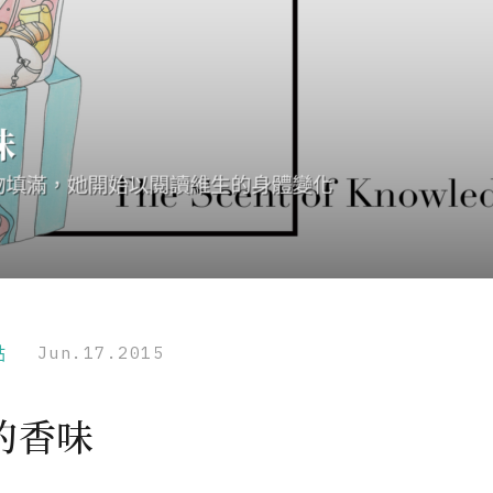
點
Jun.17.2015
的香味