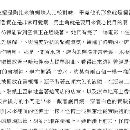
克還是陶比來演蜘蛛人比較對味，畢竟他的形象就是個
德魯實在是非常可愛啊！男主角就是要用來賞心悅目的啊！
，彷彿能看到空氣正在燃燒著。 她們看完了一場電影，在
想先緩解一下與溫度對抗的緊繃氣氛，彎進了路旁的小店
稍作喘息。 那是一間香水店，店內的裝潢非常老舊，木板
的唱機放著巴哈無伴奏大提琴組曲。看得出來這裡曾經是
書的書櫃裡，現在擺滿了香水。約莫有兩百個一模一樣
地被擺放在書櫃裡。瓶子裝著五顏六色的液體，在瓶身上
紙。貼紙上歪斜地蓋著這間店的店章，以及潦草地寫上香
銀台後方的小門走出來，戴著護目鏡，穿著白色的實驗
回到未來裡面的怪博士一樣。怪博士很興奮地從實驗袍的
小的玻璃試管，胡亂地堆在櫃檯上。她們湊上前去，怪博