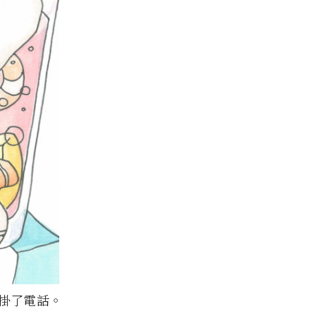
掛了電話。