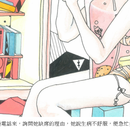
通電話來，詢問她缺席的理由，她說生病不舒服，便急忙