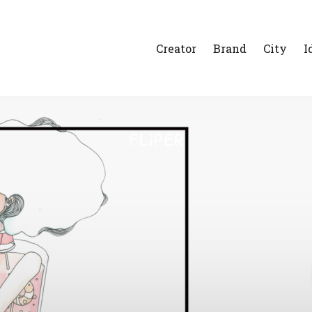
Creator
Brand
City
I