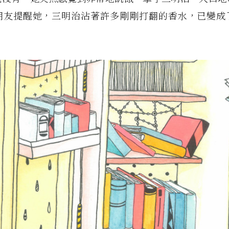
朋友提醒她，三明治沾著許多剛剛打翻的香水，已變成